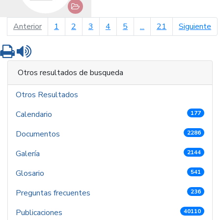
página anterior
pá
Anterior
1
2
3
4
5
...
21
Siguiente
Imprimir
Leer contenido
Otros resultados de busqueda
Otros Resultados
Calendario
177
Documentos
2286
Galería
2144
Glosario
541
Preguntas frecuentes
236
Publicaciones
40110