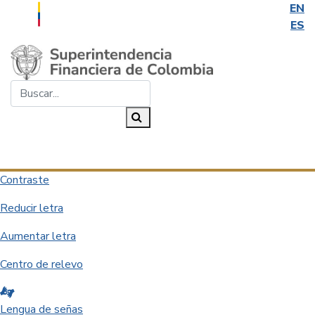
EN
ES
Saltar al contenido principal
Buscar...
Buscar
Desplegar navegación
Contraste
Reducir letra
Aumentar letra
Centro de relevo
Lengua de señas