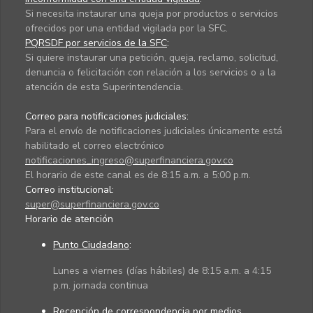
Si necesita instaurar una queja por productos o servicios
ofrecidos por una entidad vigilada por la SFC.
PQRSDF por servicios de la SFC
:
Si quiere instaurar una petición, queja, reclamo, solicitud,
denuncia o felicitación con relación a los servicios o a la
atención de esta Superintendencia.
Correo para notificaciones judiciales:
Para el envío de notificaciones judiciales únicamente está
habilitado el correo electrónico
notificaciones_ingreso@superfinanciera.gov.co
El horario de este canal es de 8:15 a.m. a 5:00 p.m.
Correo institucional:
super@superfinanciera.gov.co
Horario de atención
Punto Ciudadano
:
Lunes a viernes (días hábiles) de 8:15 a.m. a 4:15
p.m. jornada continua
Recepción de correspondencia por medios