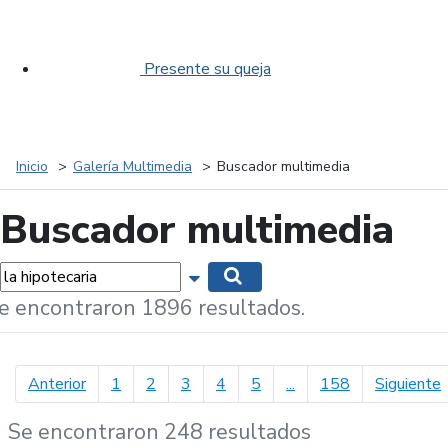
Presente su queja
Inicio
Galería Multimedia
Buscador multimedia
Buscador multimedia
labras...
Mostrar opciones de búsqueda
Buscar
e encontraron 1896 resultados.
página anterior
p
Anterior
1
2
3
4
5
...
158
Siguiente
Se encontraron 248 resultados