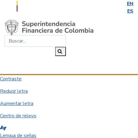
EN
ES
Saltar al contenido principal
Buscar...
Buscar
Desplegar navegación
Contraste
Reducir letra
Aumentar letra
Centro de relevo
Lengua de señas