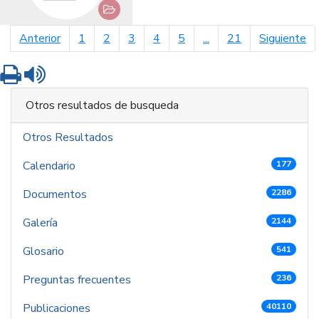
página anterior
pá
Anterior
1
2
3
4
5
...
21
Siguiente
Imprimir
Leer contenido
Otros resultados de busqueda
Otros Resultados
Calendario
177
Documentos
2286
Galería
2144
Glosario
541
Preguntas frecuentes
236
Publicaciones
40110