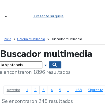
Presente su queja
Inicio
Galería Multimedia
Buscador multimedia
Buscador multimedia
labras...
Mostrar opciones de búsqueda
Buscar
e encontraron 1896 resultados.
página anterior
p
Anterior
1
2
3
4
5
...
158
Siguiente
Se encontraron 248 resultados