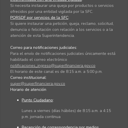
Si necesita instaurar una queja por productos o servicios
ofrecidos por una entidad vigilada por la SFC.
PQRSDF por servicios de la SFC
:
Si quiere instaurar una petición, queja, reclamo, solicitud,
denuncia o felicitación con relación a los servicios o a la
atención de esta Superintendencia.
Correo para notificaciones judiciales:
Para el envío de notificaciones judiciales únicamente está
habilitado el correo electrónico
notificaciones_ingreso@superfinanciera.gov.co
El horario de este canal es de 8:15 a.m. a 5:00 p.m.
Correo institucional:
super@superfinanciera.gov.co
Horario de atención
Punto Ciudadano
:
Lunes a viernes (días hábiles) de 8:15 a.m. a 4:15
p.m. jornada continua
Recepción de correspondencia por medios