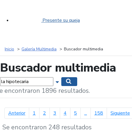
Presente su queja
Inicio
Galería Multimedia
Buscador multimedia
Buscador multimedia
labras...
Mostrar opciones de búsqueda
Buscar
e encontraron 1896 resultados.
página anterior
p
Anterior
1
2
3
4
5
...
158
Siguiente
Se encontraron 248 resultados