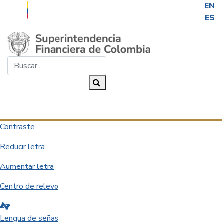
EN
ES
Saltar al contenido principal
Buscar...
Buscar
Desplegar navegación
Contraste
Reducir letra
Aumentar letra
Centro de relevo
Lengua de señas