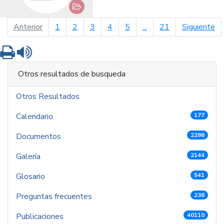
página anterior
pá
Anterior
1
2
3
4
5
...
21
Siguiente
Imprimir
Leer contenido
Otros resultados de busqueda
Otros Resultados
Calendario
177
Documentos
2286
Galería
2144
Glosario
541
Preguntas frecuentes
236
Publicaciones
40110