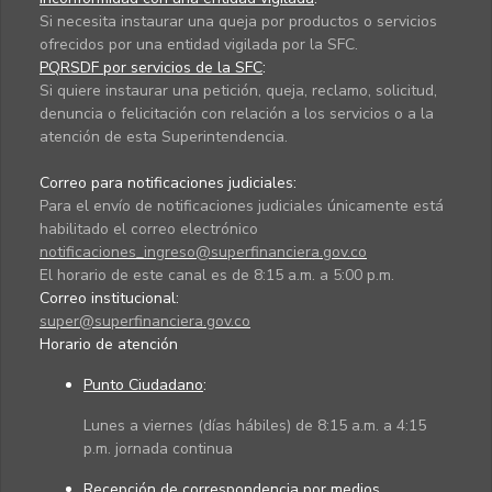
Si necesita instaurar una queja por productos o servicios
ofrecidos por una entidad vigilada por la SFC.
PQRSDF por servicios de la SFC
:
Si quiere instaurar una petición, queja, reclamo, solicitud,
denuncia o felicitación con relación a los servicios o a la
atención de esta Superintendencia.
Correo para notificaciones judiciales:
Para el envío de notificaciones judiciales únicamente está
habilitado el correo electrónico
notificaciones_ingreso@superfinanciera.gov.co
El horario de este canal es de 8:15 a.m. a 5:00 p.m.
Correo institucional:
super@superfinanciera.gov.co
Horario de atención
Punto Ciudadano
:
Lunes a viernes (días hábiles) de 8:15 a.m. a 4:15
p.m. jornada continua
Recepción de correspondencia por medios