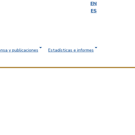
EN
ES
ensa y publicaciones
Estadísticas e informes