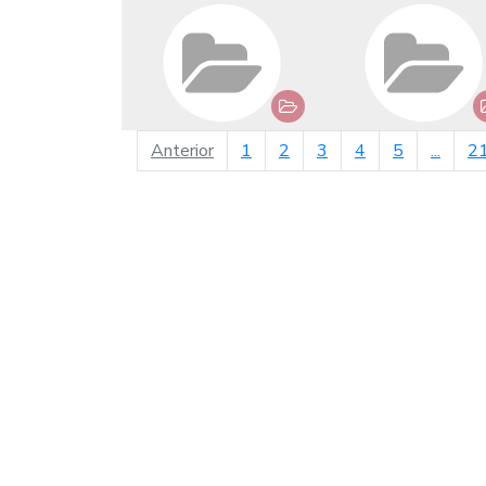
página anterior
Anterior
1
2
3
4
5
...
2