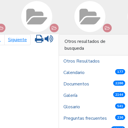
Imprimir
Leer contenido
página siguiente
1
Siguiente
Otros resultados de
busqueda
Otros Resultados
Calendario
177
Documentos
2286
Galería
2144
Glosario
541
Preguntas frecuentes
236