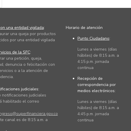
on una entidad vigilada
:
Horario de atención
taurar una queja por productos
Punto Ciudadano
:
cidos por una entidad vigilada
Lunes a viernes (días
vicios de la SFC
:
hábiles) de 8:15 a.m. a
rar una petición, queja,
4:15 p.m. jornada
ud, denuncia o felicitación con
continua
ervicios o a la atención de
dencia.
Recepción de
correspondencia por
ficaciones judiciales:
medios electrónicos:
 notificaciones judiciales
 habilitado el correo
Lunes a viernes (días
hábiles) de 8:15 a.m. a
ingreso@superfinanciera.gov.co
4:45 p.m. jornada
te canal es de 8:15 a.m. a
continua