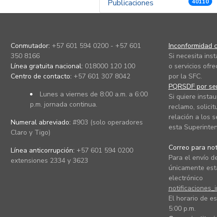
Publicaciones
40110
Conmutador:
+57 601 594 0200 - +57 601
Inconformidad c
350 8166
Si necesita ins
Línea gratuita nacional:
018000 120 100
o servicios ofre
Centro de contacto:
+57 601 307 8042
por la SFC.
PQRSDF por ser
Lunes a viernes de 8:00 a.m. a 6:00
Si quiere instau
p.m. jornada continua.
reclamo, solicit
relación a los s
Numeral abreviado:
#903 (solo operadores
esta Superinten
Claro y Tigo)
Correo para noti
Línea anticorrupción:
+57 601 594 0200
Para el envío de
extensiones 2334 y 3623
únicamente está
electrónico
notificaciones_
El horario de es
5:00 p.m.