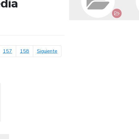
dia
de búsqueda
página siguiente
157
158
Siguiente