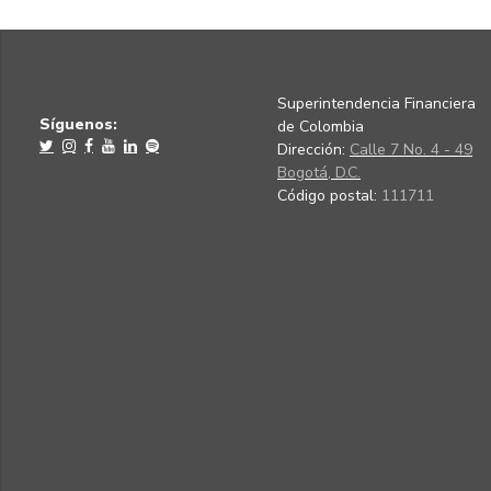
Superintendencia Financiera
Síguenos:
de Colombia
Dirección:
Calle 7 No. 4 - 49
Bogotá, D.C.
Código postal:
111711