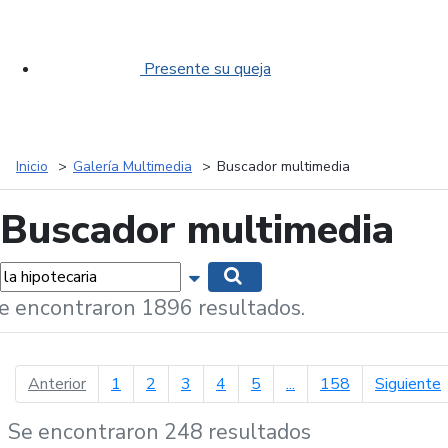
Presente su queja
Inicio
Galería Multimedia
Buscador multimedia
Buscador multimedia
labras...
Mostrar opciones de búsqueda
Buscar
e encontraron 1896 resultados.
página anterior
p
Anterior
1
2
3
4
5
...
158
Siguiente
Se encontraron 248 resultados