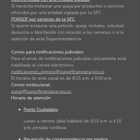
Si necesita instaurar una queja por productos o servicios
ofrecidos por una entidad vigilada por la SFC.
PQRSDF por servicios de la SFC
:
Si quiere instaurar una petición, queja, reclamo, solicitud,
denuncia o felicitación con relación a los servicios o a la
atención de esta Superintendencia.
Correo para notificaciones judiciales:
Para el envío de notificaciones judiciales únicamente está
habilitado el correo electrónico
notificaciones_ingreso@superfinanciera.gov.co
El horario de este canal es de 8:15 a.m. a 5:00 p.m.
Correo institucional:
super@superfinanciera.gov.co
Horario de atención
Punto Ciudadano
:
Lunes a viernes (días hábiles) de 8:15 a.m. a 4:15
p.m. jornada continua
Recepción de correspondencia por medios