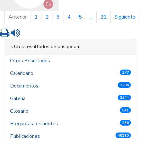
página anterior
pá
Anterior
1
2
3
4
5
...
21
Siguiente
Imprimir
Leer contenido
Otros resultados de busqueda
Otros Resultados
Calendario
177
Documentos
2286
Galería
2144
Glosario
541
Preguntas frecuentes
236
Publicaciones
40110