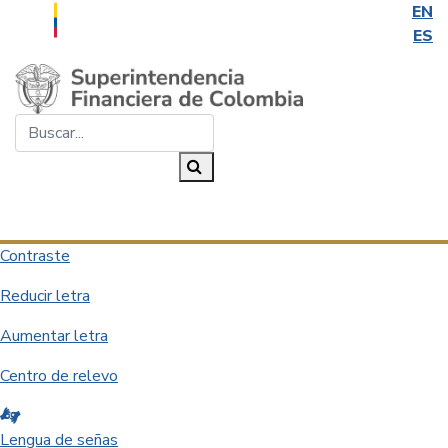
EN
ES
Saltar al contenido principal
Buscar...
Buscar
Desplegar navegación
Contraste
Reducir letra
Aumentar letra
Centro de relevo
Lengua de señas