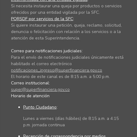
Si necesita instaurar una queja por productos o servicios
ofrecidos por una entidad vigilada por la SFC.
PQRSDF por servicios de la SFC
:
Si quiere instaurar una petición, queja, reclamo, solicitud,
denuncia o felicitación con relación a los servicios o a la
atención de esta Superintendencia.
Correo para notificaciones judiciales:
Para el envío de notificaciones judiciales únicamente está
habilitado el correo electrónico
notificaciones_ingreso@superfinanciera.gov.co
El horario de este canal es de 8:15 a.m. a 5:00 p.m.
Correo institucional:
super@superfinanciera.gov.co
Horario de atención
Punto Ciudadano
:
Lunes a viernes (días hábiles) de 8:15 a.m. a 4:15
p.m. jornada continua
Recepción de correspondencia por medios