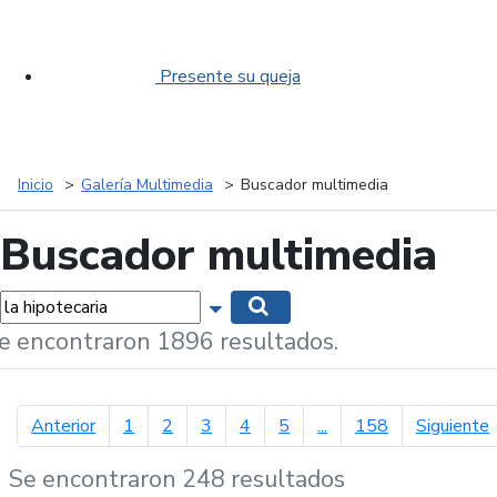
Presente su queja
Inicio
Galería Multimedia
Buscador multimedia
Buscador multimedia
labras...
Mostrar opciones de búsqueda
Buscar
e encontraron 1896 resultados.
página anterior
p
Anterior
1
2
3
4
5
...
158
Siguiente
Se encontraron 248 resultados