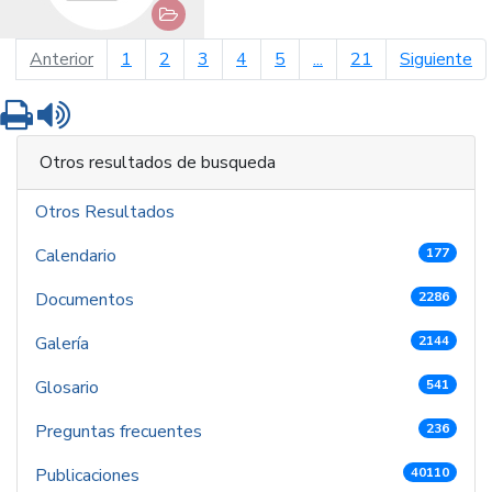
página anterior
pá
Anterior
1
2
3
4
5
...
21
Siguiente
Imprimir
Leer contenido
Otros resultados de busqueda
Otros Resultados
Calendario
177
Documentos
2286
Galería
2144
Glosario
541
Preguntas frecuentes
236
Publicaciones
40110