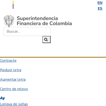
EN
ES
Saltar al contenido principal
Buscar...
Buscar
Desplegar navegación
Contraste
Reducir letra
Aumentar letra
Centro de relevo
Lengua de señas