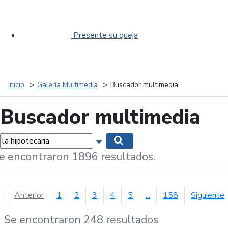
Presente su queja
Inicio
Galería Multimedia
Buscador multimedia
Buscador multimedia
labras...
Mostrar opciones de búsqueda
Buscar
e encontraron 1896 resultados.
página anterior
p
Anterior
1
2
3
4
5
...
158
Siguiente
Se encontraron 248 resultados