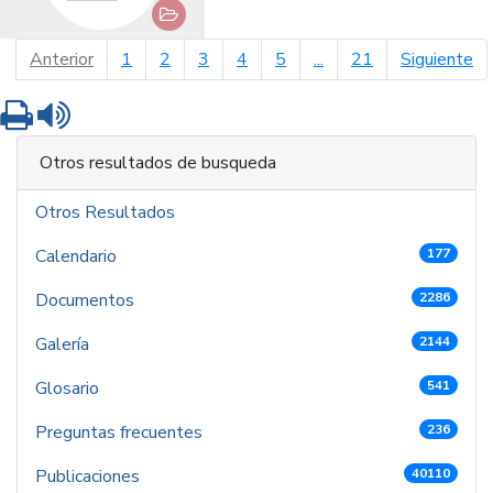
página anterior
pá
Anterior
1
2
3
4
5
...
21
Siguiente
Imprimir
Leer contenido
Otros resultados de busqueda
Otros Resultados
Calendario
177
Documentos
2286
Galería
2144
Glosario
541
Preguntas frecuentes
236
Publicaciones
40110