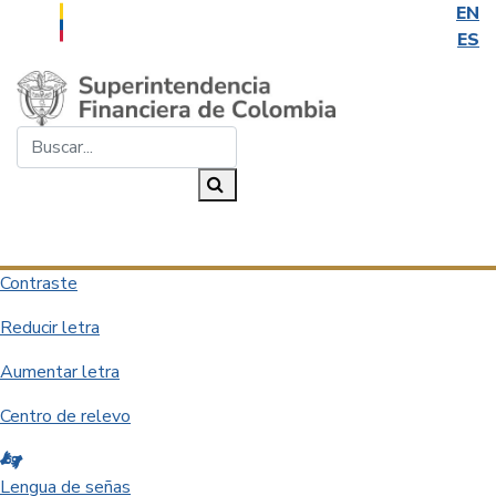
EN
ES
Saltar al contenido principal
Buscar...
Buscar
Desplegar navegación
Contraste
Reducir letra
Aumentar letra
Centro de relevo
Lengua de señas