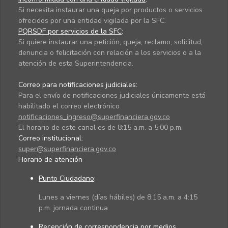
Si necesita instaurar una queja por productos o servicios
ofrecidos por una entidad vigilada por la SFC.
PQRSDF por servicios de la SFC
:
Si quiere instaurar una petición, queja, reclamo, solicitud,
denuncia o felicitación con relación a los servicios o a la
atención de esta Superintendencia.
Correo para notificaciones judiciales:
Para el envío de notificaciones judiciales únicamente está
habilitado el correo electrónico
notificaciones_ingreso@superfinanciera.gov.co
El horario de este canal es de 8:15 a.m. a 5:00 p.m.
Correo institucional:
super@superfinanciera.gov.co
Horario de atención
Punto Ciudadano
:
Lunes a viernes (días hábiles) de 8:15 a.m. a 4:15
p.m. jornada continua
Recepción de correspondencia por medios