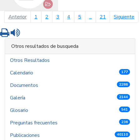
página anterior
pá
Anterior
1
2
3
4
5
...
21
Siguiente
Imprimir
Leer contenido
Otros resultados de busqueda
Otros Resultados
Calendario
177
Documentos
2286
Galería
2144
Glosario
541
Preguntas frecuentes
236
Publicaciones
40110