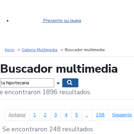
Presente su queja
Inicio
Galería Multimedia
Buscador multimedia
Buscador multimedia
labras...
Mostrar opciones de búsqueda
Buscar
e encontraron 1896 resultados.
página anterior
p
Anterior
1
2
3
4
5
...
158
Siguiente
Se encontraron 248 resultados