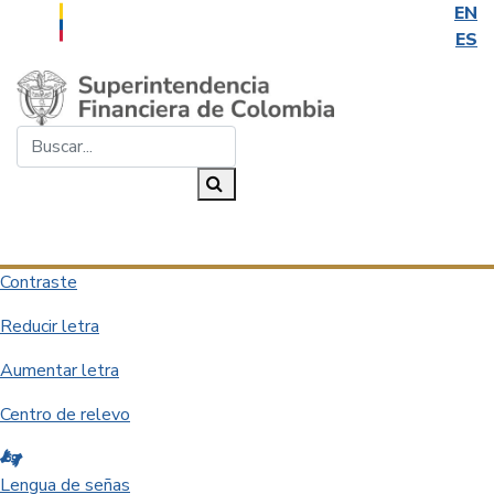
EN
ES
Saltar al contenido principal
Buscar...
Buscar
Desplegar navegación
Contraste
Reducir letra
Aumentar letra
Centro de relevo
Lengua de señas