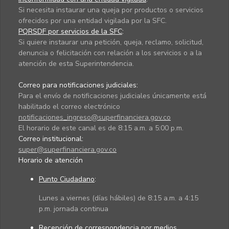
Si necesita instaurar una queja por productos o servicios
ofrecidos por una entidad vigilada por la SFC.
PQRSDF por servicios de la SFC
:
Si quiere instaurar una petición, queja, reclamo, solicitud,
denuncia o felicitación con relación a los servicios o a la
atención de esta Superintendencia.
Correo para notificaciones judiciales:
Para el envío de notificaciones judiciales únicamente está
habilitado el correo electrónico
notificaciones_ingreso@superfinanciera.gov.co
El horario de este canal es de 8:15 a.m. a 5:00 p.m.
Correo institucional:
super@superfinanciera.gov.co
Horario de atención
Punto Ciudadano
:
Lunes a viernes (días hábiles) de 8:15 a.m. a 4:15
p.m. jornada continua
Recepción de correspondencia por medios