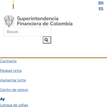
EN
ES
Saltar al contenido principal
Buscar...
Buscar
Desplegar navegación
Contraste
Reducir letra
Aumentar letra
Centro de relevo
Lengua de señas