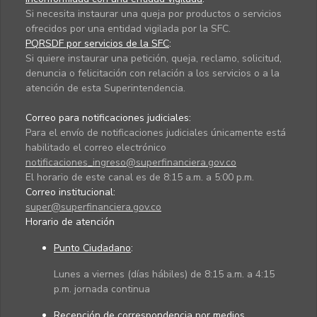
Si necesita instaurar una queja por productos o servicios
ofrecidos por una entidad vigilada por la SFC.
PQRSDF por servicios de la SFC
:
Si quiere instaurar una petición, queja, reclamo, solicitud,
denuncia o felicitación con relación a los servicios o a la
atención de esta Superintendencia.
Correo para notificaciones judiciales:
Para el envío de notificaciones judiciales únicamente está
habilitado el correo electrónico
notificaciones_ingreso@superfinanciera.gov.co
El horario de este canal es de 8:15 a.m. a 5:00 p.m.
Correo institucional:
super@superfinanciera.gov.co
Horario de atención
Punto Ciudadano
:
Lunes a viernes (días hábiles) de 8:15 a.m. a 4:15
p.m. jornada continua
Recepción de correspondencia por medios