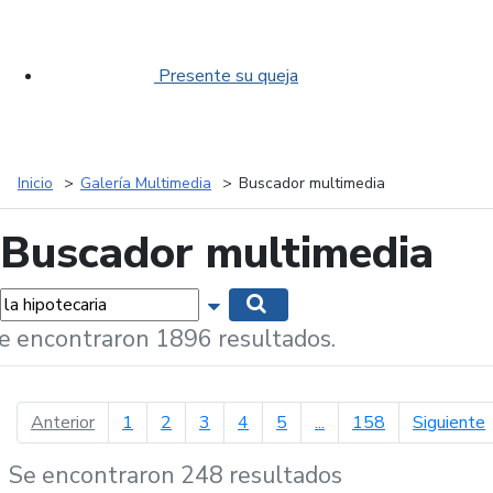
Presente su queja
Inicio
Galería Multimedia
Buscador multimedia
Buscador multimedia
labras...
Mostrar opciones de búsqueda
Buscar
e encontraron 1896 resultados.
página anterior
p
Anterior
1
2
3
4
5
...
158
Siguiente
Se encontraron 248 resultados