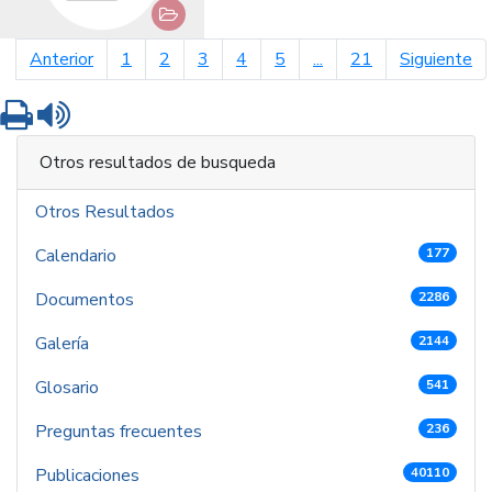
página anterior
pá
Anterior
1
2
3
4
5
...
21
Siguiente
Imprimir
Leer contenido
Otros resultados de busqueda
Otros Resultados
Calendario
177
Documentos
2286
Galería
2144
Glosario
541
Preguntas frecuentes
236
Publicaciones
40110