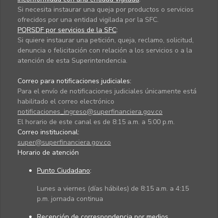
Si necesita instaurar una queja por productos o servicios
ofrecidos por una entidad vigilada por la SFC.
PQRSDF por servicios de la SFC
:
Si quiere instaurar una petición, queja, reclamo, solicitud,
denuncia o felicitación con relación a los servicios o a la
atención de esta Superintendencia.
Correo para notificaciones judiciales:
Para el envío de notificaciones judiciales únicamente está
habilitado el correo electrónico
notificaciones_ingreso@superfinanciera.gov.co
El horario de este canal es de 8:15 a.m. a 5:00 p.m.
Correo institucional:
super@superfinanciera.gov.co
Horario de atención
Punto Ciudadano
:
Lunes a viernes (días hábiles) de 8:15 a.m. a 4:15
p.m. jornada continua
Recepción de correspondencia por medios