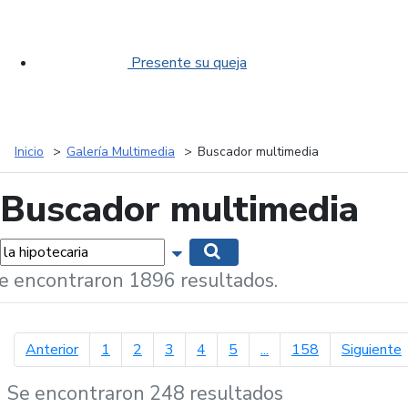
Presente su queja
Inicio
Galería Multimedia
Buscador multimedia
Buscador multimedia
labras...
Mostrar opciones de búsqueda
Buscar
e encontraron 1896 resultados.
página anterior
p
Anterior
1
2
3
4
5
...
158
Siguiente
Se encontraron 248 resultados