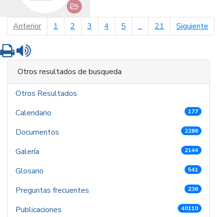
página anterior
pá
Anterior
1
2
3
4
5
...
21
Siguiente
Imprimir
Leer contenido
Otros resultados de busqueda
Otros Resultados
Calendario
177
Documentos
2286
Galería
2144
Glosario
541
Preguntas frecuentes
236
Publicaciones
40110