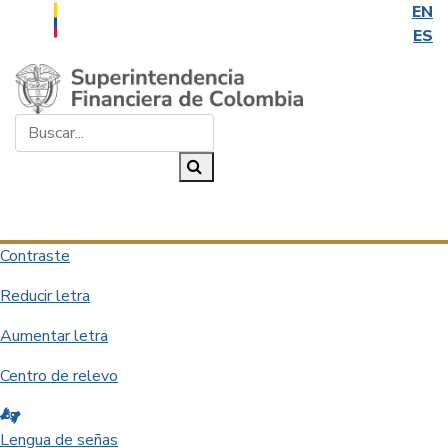
EN
ES
Saltar al contenido principal
Buscar...
Buscar
Desplegar navegación
Contraste
Reducir letra
Aumentar letra
Centro de relevo
Lengua de señas