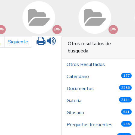
Imprimir
Leer contenido
página siguiente
1
Siguiente
Otros resultados de
busqueda
Otros Resultados
Calendario
177
Documentos
2286
Galería
2144
Glosario
541
Preguntas frecuentes
236