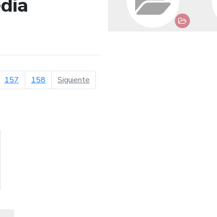
dia
de búsqueda
página siguiente
157
158
Siguiente