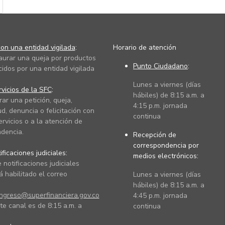
on una entidad vigilada
:
Horario de atención
taurar una queja por productos
Punto Ciudadano
:
cidos por una entidad vigilada
Lunes a viernes (días
vicios de la SFC
:
hábiles) de 8:15 a.m. a
rar una petición, queja,
4:15 p.m. jornada
ud, denuncia o felicitación con
continua
ervicios o a la atención de
dencia.
Recepción de
correspondencia por
ficaciones judiciales:
medios electrónicos:
 notificaciones judiciales
 habilitado el correo
Lunes a viernes (días
hábiles) de 8:15 a.m. a
ingreso@superfinanciera.gov.co
4:45 p.m. jornada
te canal es de 8:15 a.m. a
continua