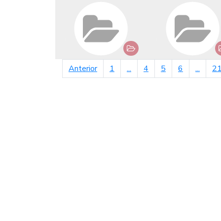
página anterior
Anterior
1
...
4
5
6
...
2