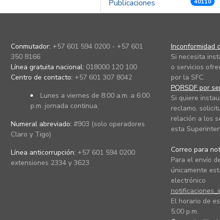
Publicaciones
40110
Conmutador:
+57 601 594 0200 - +57 601
Inconformidad c
350 8166
Si necesita ins
Línea gratuita nacional:
018000 120 100
o servicios ofre
Centro de contacto:
+57 601 307 8042
por la SFC.
PQRSDF por ser
Lunes a viernes de 8:00 a.m. a 6:00
Si quiere instau
p.m. jornada continua.
reclamo, solicit
relación a los s
Numeral abreviado:
#903 (solo operadores
esta Superinten
Claro y Tigo)
Correo para noti
Línea anticorrupción:
+57 601 594 0200
Para el envío de
extensiones 2334 y 3623
únicamente está
electrónico
notificaciones_
El horario de es
5:00 p.m.