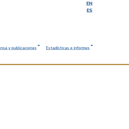
EN
ES
ensa y publicaciones
Estadísticas e informes