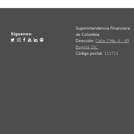
Superintendencia Financiera
Síguenos:
de Colombia
Dirección:
Calle 7 No. 4 - 49
Bogotá, D.C.
Código postal:
111711