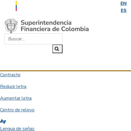
EN
ES
Saltar al contenido principal
Buscar...
Buscar
Desplegar navegación
Contraste
Reducir letra
Aumentar letra
Centro de relevo
Lengua de señas