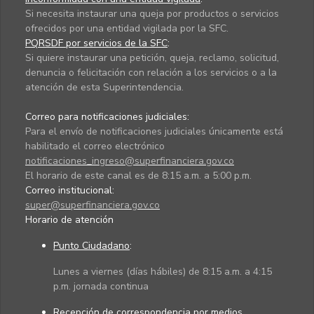
Si necesita instaurar una queja por productos o servicios
ofrecidos por una entidad vigilada por la SFC.
PQRSDF por servicios de la SFC
:
Si quiere instaurar una petición, queja, reclamo, solicitud,
denuncia o felicitación con relación a los servicios o a la
atención de esta Superintendencia.
Correo para notificaciones judiciales:
Para el envío de notificaciones judiciales únicamente está
habilitado el correo electrónico
notificaciones_ingreso@superfinanciera.gov.co
El horario de este canal es de 8:15 a.m. a 5:00 p.m.
Correo institucional:
super@superfinanciera.gov.co
Horario de atención
Punto Ciudadano
:
Lunes a viernes (días hábiles) de 8:15 a.m. a 4:15
p.m. jornada continua
Recepción de correspondencia por medios