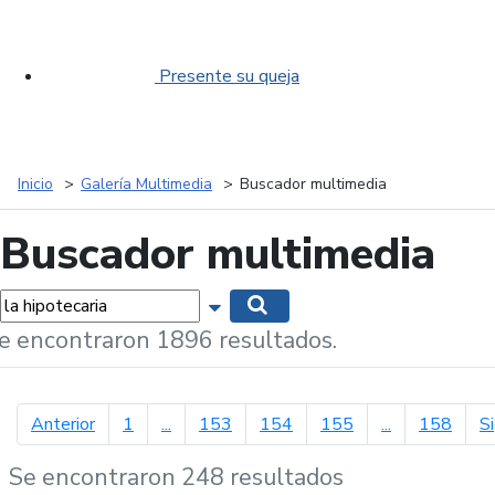
Presente su queja
Inicio
Galería Multimedia
Buscador multimedia
Buscador multimedia
labras...
Mostrar opciones de búsqueda
Buscar
e encontraron 1896 resultados.
página anterior
Anterior
1
...
153
154
155
...
158
S
Se encontraron 248 resultados