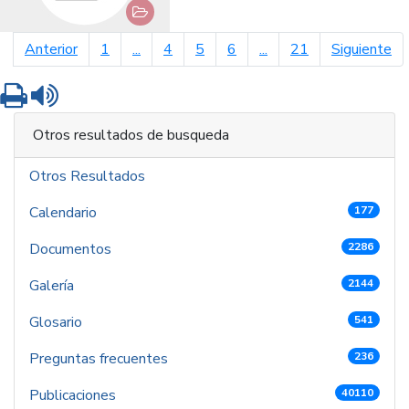
página anterior
pá
Anterior
1
...
4
5
6
...
21
Siguiente
Imprimir
Leer contenido
Otros resultados de busqueda
Otros Resultados
Calendario
177
Documentos
2286
Galería
2144
Glosario
541
Preguntas frecuentes
236
Publicaciones
40110