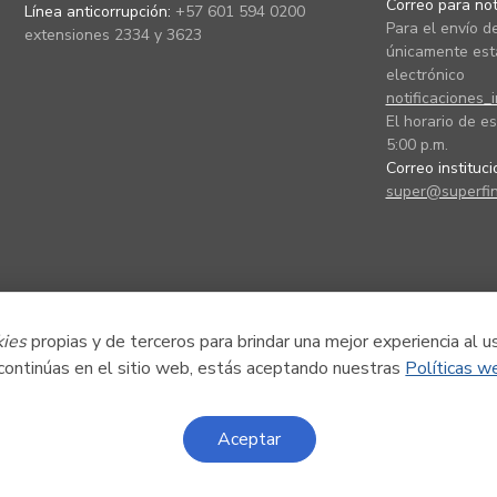
Correo para noti
Línea anticorrupción:
+57 601 594 0200
Para el envío de
extensiones 2334 y 3623
únicamente está
electrónico
notificaciones_
El horario de es
5:00 p.m.
Correo instituc
super@superfin
kies
propias y de terceros para brindar una mejor experiencia al u
 continúas en el sitio web, estás aceptando nuestras
Políticas w
Aceptar