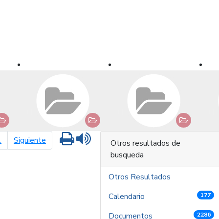
Imprimir
Leer contenido
página siguiente
1
Siguiente
Otros resultados de
busqueda
Otros Resultados
Calendario
177
Documentos
2286