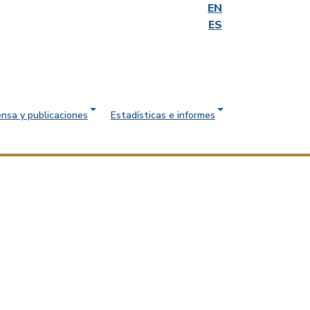
EN
ES
ensa y publicaciones
Estadísticas e informes