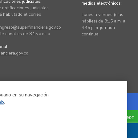
ficaciones judiciales:
medios electrónicos:
 notificaciones judiciales
 habilitado el correo
Lunes a viernes (días
hábiles) de 8:15 a.m. a
ingreso@superfinanciera.gov.co
4:45 p.m. jornada
te canal es de 8:15 a.m. a
continua
ional:
anciera.gov.co
suario en su navegación.
eb
.
Powered by Nexura