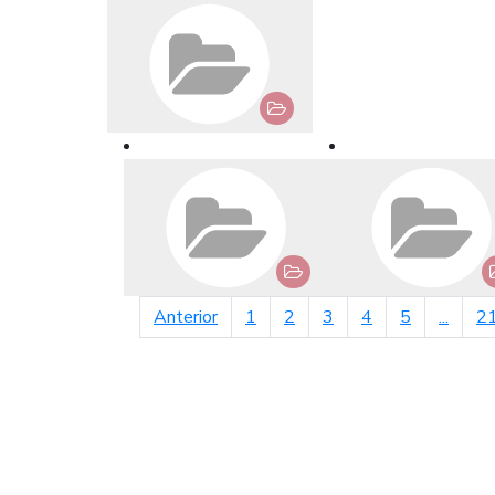
página anterior
Anterior
1
2
3
4
5
...
2