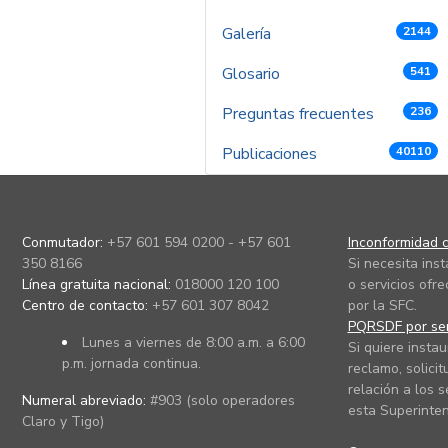
Galería
2144
Glosario
541
Preguntas frecuentes
236
Publicaciones
40110
Conmutador:
+57 601 594 0200 - +57 601
Inconformidad c
350 8166
Si necesita ins
Línea gratuita nacional:
018000 120 100
o servicios ofre
Centro de contacto:
+57 601 307 8042
por la SFC.
PQRSDF por ser
Lunes a viernes de 8:00 a.m. a 6:00
Si quiere instau
p.m. jornada continua.
reclamo, solicit
relación a los s
Numeral abreviado:
#903 (solo operadores
esta Superinten
Claro y Tigo)