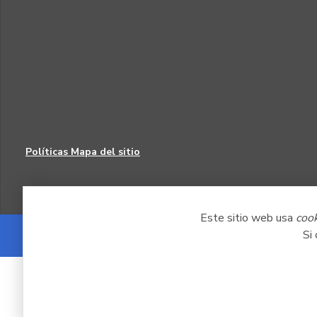
Políticas
Mapa del sitio
Este sitio web usa
coo
Si