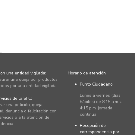
on una entidad vigilada
:
Horario de atención
taurar una queja por productos
Punto Ciudadano
:
cidos por una entidad vigilada
Lunes a viernes (días
vicios de la SFC
:
hábiles) de 8:15 a.m. a
rar una petición, queja,
4:15 p.m. jornada
ud, denuncia o felicitación con
continua
ervicios o a la atención de
dencia.
Recepción de
correspondencia por