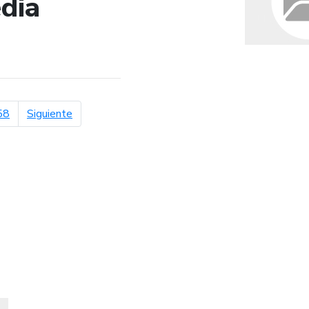
dia
de búsqueda
página siguiente
58
Siguiente