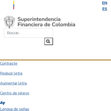
EN
ES
Saltar al contenido principal
Buscar...
Buscar
Desplegar navegación
Contraste
Reducir letra
Aumentar letra
Centro de relevo
Lengua de señas