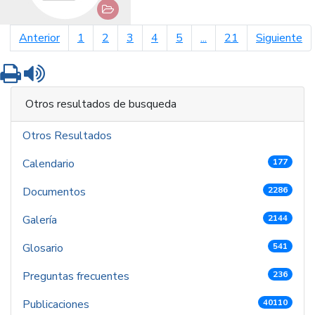
página anterior
pá
Anterior
1
2
3
4
5
...
21
Siguiente
Imprimir
Leer contenido
Otros resultados de busqueda
Otros Resultados
Calendario
177
Documentos
2286
Galería
2144
Glosario
541
Preguntas frecuentes
236
Publicaciones
40110