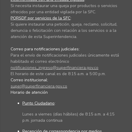
Si necesita instaurar una queja por productos o servicios
ofrecidos por una entidad vigilada por la SFC.
PQRSDF por servicios de la SFC
:
Si quiere instaurar una petición, queja, reclamo, solicitud,
denuncia o felicitación con relación a los servicios o a la
atención de esta Superintendencia.
Correo para notificaciones judiciales:
Para el envío de notificaciones judiciales únicamente está
habilitado el correo electrónico
notificaciones_ingreso@superfinanciera.gov.co
El horario de este canal es de 8:15 a.m. a 5:00 p.m.
Correo institucional:
super@superfinanciera.gov.co
Horario de atención
Punto Ciudadano
:
Lunes a viernes (días hábiles) de 8:15 a.m. a 4:15
p.m. jornada continua
Recepción de correspondencia por medios