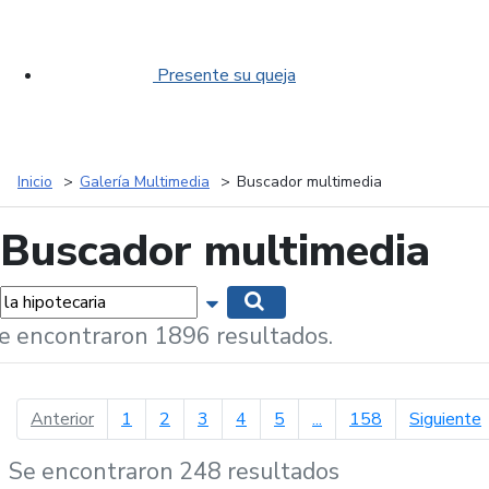
Presente su queja
Inicio
Galería Multimedia
Buscador multimedia
Buscador multimedia
labras...
Mostrar opciones de búsqueda
Buscar
e encontraron 1896 resultados.
página anterior
p
Anterior
1
2
3
4
5
...
158
Siguiente
Se encontraron 248 resultados