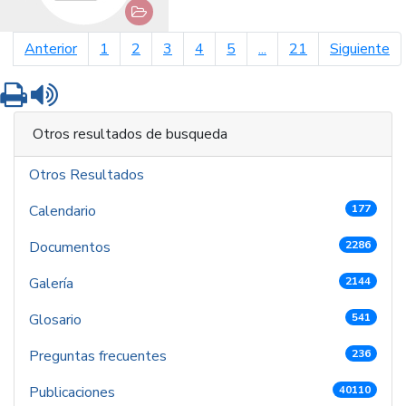
página anterior
pá
Anterior
1
2
3
4
5
...
21
Siguiente
Imprimir
Leer contenido
Otros resultados de busqueda
Otros Resultados
Calendario
177
Documentos
2286
Galería
2144
Glosario
541
Preguntas frecuentes
236
Publicaciones
40110