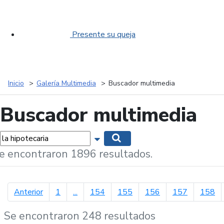
Presente su queja
Inicio
Galería Multimedia
Buscador multimedia
Buscador multimedia
labras...
Mostrar opciones de búsqueda
Buscar
e encontraron 1896 resultados.
página anterior
Anterior
1
...
154
155
156
157
158
Se encontraron 248 resultados