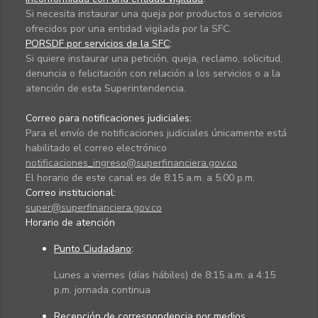
Si necesita instaurar una queja por productos o servicios
ofrecidos por una entidad vigilada por la SFC.
PQRSDF por servicios de la SFC
:
Si quiere instaurar una petición, queja, reclamo, solicitud,
denuncia o felicitación con relación a los servicios o a la
atención de esta Superintendencia.
Correo para notificaciones judiciales:
Para el envío de notificaciones judiciales únicamente está
habilitado el correo electrónico
notificaciones_ingreso@superfinanciera.gov.co
El horario de este canal es de 8:15 a.m. a 5:00 p.m.
Correo institucional:
super@superfinanciera.gov.co
Horario de atención
Punto Ciudadano
:
Lunes a viernes (días hábiles) de 8:15 a.m. a 4:15
p.m. jornada continua
Recepción de correspondencia por medios