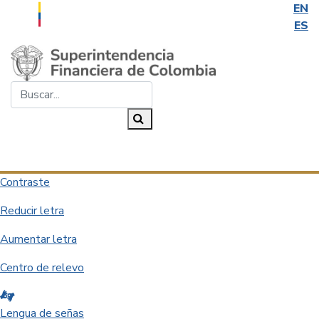
EN
ES
Saltar al contenido principal
Buscar...
Buscar
Desplegar navegación
Contraste
Reducir letra
Aumentar letra
Centro de relevo
Lengua de señas