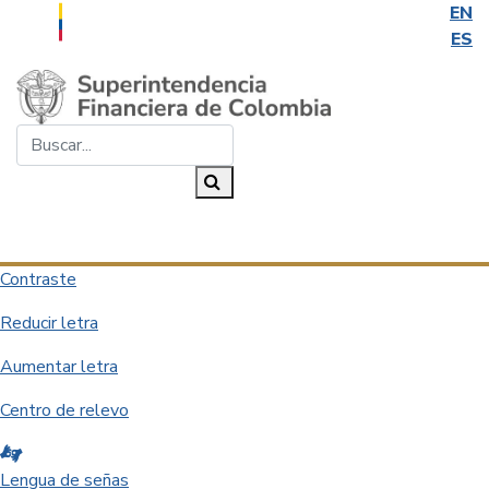
EN
ES
Saltar al contenido principal
Buscar...
Buscar
Desplegar navegación
Contraste
Reducir letra
Aumentar letra
Centro de relevo
Lengua de señas