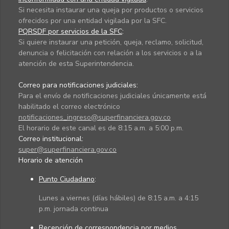
Si necesita instaurar una queja por productos o servicios
ofrecidos por una entidad vigilada por la SFC.
PQRSDF por servicios de la SFC
:
Si quiere instaurar una petición, queja, reclamo, solicitud,
denuncia o felicitación con relación a los servicios o a la
atención de esta Superintendencia.
Correo para notificaciones judiciales:
Para el envío de notificaciones judiciales únicamente está
habilitado el correo electrónico
notificaciones_ingreso@superfinanciera.gov.co
El horario de este canal es de 8:15 a.m. a 5:00 p.m.
Correo institucional:
super@superfinanciera.gov.co
Horario de atención
Punto Ciudadano
:
Lunes a viernes (días hábiles) de 8:15 a.m. a 4:15
p.m. jornada continua
Recepción de correspondencia por medios