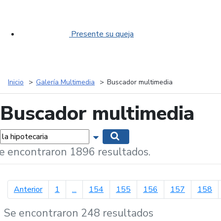
Presente su queja
Inicio
Galería Multimedia
Buscador multimedia
Buscador multimedia
labras...
Mostrar opciones de búsqueda
Buscar
e encontraron 1896 resultados.
página anterior
Anterior
1
...
154
155
156
157
158
Se encontraron 248 resultados