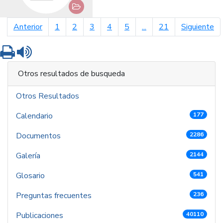
página anterior
pá
Anterior
1
2
3
4
5
...
21
Siguiente
Imprimir
Leer contenido
Otros resultados de busqueda
Otros Resultados
Calendario
177
Documentos
2286
Galería
2144
Glosario
541
Preguntas frecuentes
236
Publicaciones
40110