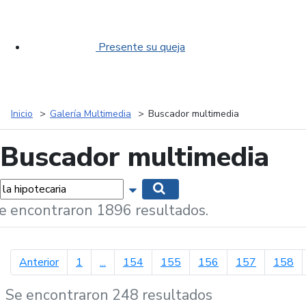
Presente su queja
Inicio
Galería Multimedia
Buscador multimedia
Buscador multimedia
labras...
Mostrar opciones de búsqueda
Buscar
e encontraron 1896 resultados.
página anterior
Anterior
1
...
154
155
156
157
158
Se encontraron 248 resultados