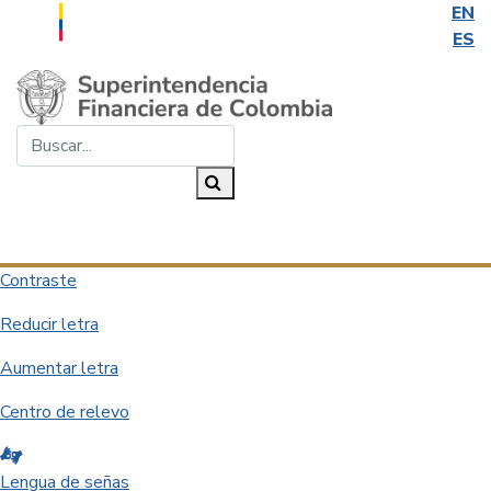
EN
ES
Saltar al contenido principal
Buscar...
Buscar
Desplegar navegación
Contraste
Reducir letra
Aumentar letra
Centro de relevo
Lengua de señas