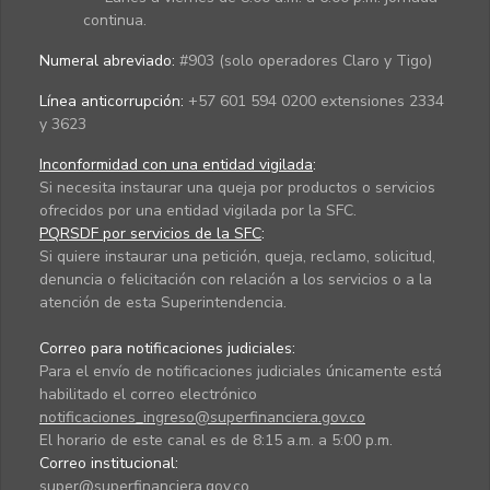
continua.
Numeral abreviado:
#903 (solo operadores Claro y Tigo)
Línea anticorrupción:
+57 601 594 0200 extensiones 2334
y 3623
Inconformidad con una entidad vigilada
:
Si necesita instaurar una queja por productos o servicios
ofrecidos por una entidad vigilada por la SFC.
PQRSDF por servicios de la SFC
:
Si quiere instaurar una petición, queja, reclamo, solicitud,
denuncia o felicitación con relación a los servicios o a la
atención de esta Superintendencia.
Correo para notificaciones judiciales:
Para el envío de notificaciones judiciales únicamente está
habilitado el correo electrónico
notificaciones_ingreso@superfinanciera.gov.co
El horario de este canal es de 8:15 a.m. a 5:00 p.m.
Correo institucional:
super@superfinanciera.gov.co