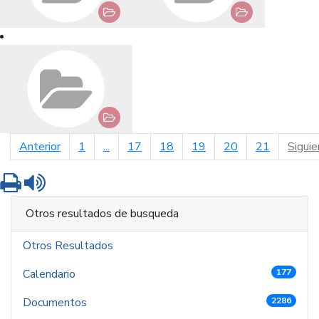
página anterior
Anterior
1
...
17
18
19
20
21
Siguie
Imprimir
Leer contenido
Otros resultados de busqueda
Otros Resultados
Calendario
177
Documentos
2286