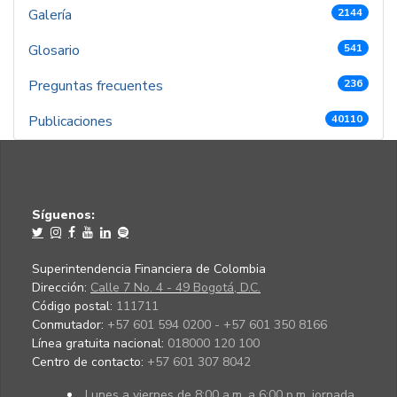
Galería
2144
Glosario
541
Preguntas frecuentes
236
Publicaciones
40110
Síguenos:
Superintendencia Financiera de Colombia
Dirección:
Calle 7 No. 4 - 49 Bogotá, D.C.
Código postal:
111711
Conmutador:
+57 601 594 0200 - +57 601 350 8166
Línea gratuita nacional:
018000 120 100
Centro de contacto:
+57 601 307 8042
Lunes a viernes de 8:00 a.m. a 6:00 p.m. jornada