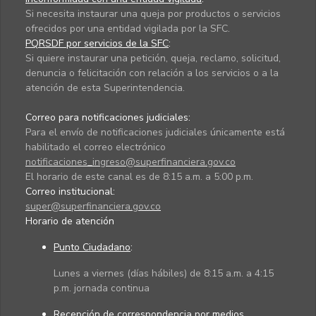
Si necesita instaurar una queja por productos o servicios
ofrecidos por una entidad vigilada por la SFC.
PQRSDF por servicios de la SFC
:
Si quiere instaurar una petición, queja, reclamo, solicitud,
denuncia o felicitación con relación a los servicios o a la
atención de esta Superintendencia.
Correo para notificaciones judiciales:
Para el envío de notificaciones judiciales únicamente está
habilitado el correo electrónico
notificaciones_ingreso@superfinanciera.gov.co
El horario de este canal es de 8:15 a.m. a 5:00 p.m.
Correo institucional:
super@superfinanciera.gov.co
Horario de atención
Punto Ciudadano
:
Lunes a viernes (días hábiles) de 8:15 a.m. a 4:15
p.m. jornada continua
Recepción de correspondencia por medios