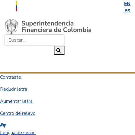
EN
ES
Saltar al contenido principal
Buscar...
Buscar
Desplegar navegación
Contraste
Reducir letra
Aumentar letra
Centro de relevo
Lengua de señas