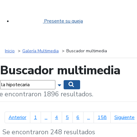
Presente su queja
Inicio
Galería Multimedia
Buscador multimedia
Buscador multimedia
labras...
Mostrar opciones de búsqueda
Buscar
e encontraron 1896 resultados.
página anterior
p
Anterior
1
...
4
5
6
...
158
Siguiente
Se encontraron 248 resultados