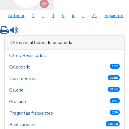
página anterior
pá
Anterior
1
...
4
5
6
...
21
Siguiente
Imprimir
Leer contenido
Otros resultados de busqueda
Otros Resultados
Calendario
177
Documentos
2286
Galería
2144
Glosario
541
Preguntas frecuentes
236
Publicaciones
40110