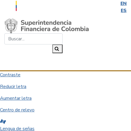
EN
ES
Saltar al contenido principal
Buscar...
Buscar
Desplegar navegación
Contraste
Reducir letra
Aumentar letra
Centro de relevo
Lengua de señas