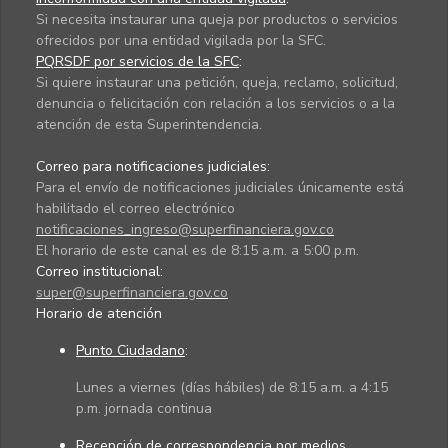
Si necesita instaurar una queja por productos o servicios
ofrecidos por una entidad vigilada por la SFC.
PQRSDF por servicios de la SFC
:
Si quiere instaurar una petición, queja, reclamo, solicitud,
denuncia o felicitación con relación a los servicios o a la
atención de esta Superintendencia.
Correo para notificaciones judiciales:
Para el envío de notificaciones judiciales únicamente está
habilitado el correo electrónico
notificaciones_ingreso@superfinanciera.gov.co
El horario de este canal es de 8:15 a.m. a 5:00 p.m.
Correo institucional:
super@superfinanciera.gov.co
Horario de atención
Punto Ciudadano
:
Lunes a viernes (días hábiles) de 8:15 a.m. a 4:15
p.m. jornada continua
Recepción de correspondencia por medios