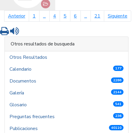
página anterior
pá
Anterior
1
...
4
5
6
...
21
Siguiente
Imprimir
Leer contenido
Otros resultados de busqueda
Otros Resultados
Calendario
177
Documentos
2286
Galería
2144
Glosario
541
Preguntas frecuentes
236
Publicaciones
40110