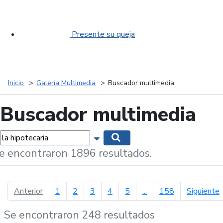
Presente su queja
Inicio
Galería Multimedia
Buscador multimedia
Buscador multimedia
labras...
Mostrar opciones de búsqueda
Buscar
e encontraron 1896 resultados.
página anterior
p
Anterior
1
2
3
4
5
...
158
Siguiente
Se encontraron 248 resultados