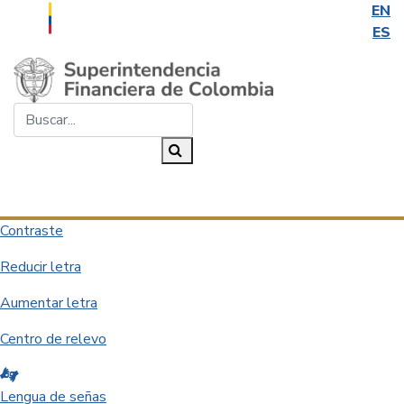
EN
ES
Saltar al contenido principal
Buscar...
Buscar
Desplegar navegación
Contraste
Reducir letra
Aumentar letra
Centro de relevo
Lengua de señas