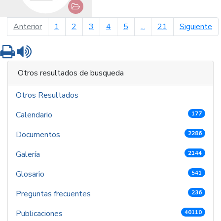
página anterior
pá
Anterior
1
2
3
4
5
...
21
Siguiente
Imprimir
Leer contenido
Otros resultados de busqueda
Otros Resultados
Calendario
177
Documentos
2286
Galería
2144
Glosario
541
Preguntas frecuentes
236
Publicaciones
40110