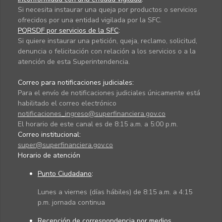
Si necesita instaurar una queja por productos o servicios
ofrecidos por una entidad vigilada por la SFC.
PQRSDF por servicios de la SFC
:
Si quiere instaurar una petición, queja, reclamo, solicitud,
denuncia o felicitación con relación a los servicios o a la
atención de esta Superintendencia.
Correo para notificaciones judiciales:
Para el envío de notificaciones judiciales únicamente está
habilitado el correo electrónico
notificaciones_ingreso@superfinanciera.gov.co
El horario de este canal es de 8:15 a.m. a 5:00 p.m.
Correo institucional:
super@superfinanciera.gov.co
Horario de atención
Punto Ciudadano
:
Lunes a viernes (días hábiles) de 8:15 a.m. a 4:15
p.m. jornada continua
Recepción de correspondencia por medios