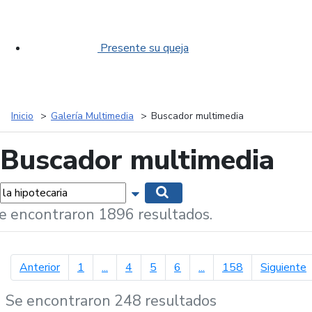
Presente su queja
Inicio
Galería Multimedia
Buscador multimedia
Buscador multimedia
labras...
Mostrar opciones de búsqueda
Buscar
e encontraron 1896 resultados.
página anterior
p
Anterior
1
...
4
5
6
...
158
Siguiente
Se encontraron 248 resultados