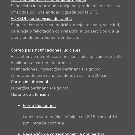
Si necesita instaurar una queja por productos o servicios
ofrecidos por una entidad vigilada por la SFC.
PQRSDF por servicios de la SFC
:
Si quiere instaurar una petición, queja, reclamo, solicitud,
denuncia o felicitación con relación a los servicios o a la
atención de esta Superintendencia.
Correo para notificaciones judiciales:
Para el envío de notificaciones judiciales únicamente está
habilitado el correo electrónico
notificaciones_ingreso@superfinanciera.gov.co
El horario de este canal es de 8:15 a.m. a 5:00 p.m.
Correo institucional:
super@superfinanciera.gov.co
Horario de atención
Punto Ciudadano
:
Lunes a viernes (días hábiles) de 8:15 a.m. a 4:15
p.m. jornada continua
Recepción de correspondencia por medios