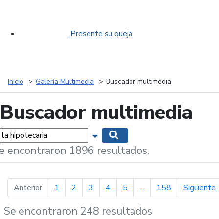
Presente su queja
Inicio
Galería Multimedia
Buscador multimedia
Buscador multimedia
labras...
Mostrar opciones de búsqueda
Buscar
e encontraron 1896 resultados.
página anterior
p
Anterior
1
2
3
4
5
...
158
Siguiente
Se encontraron 248 resultados