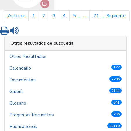
página anterior
pá
Anterior
1
2
3
4
5
...
21
Siguiente
Imprimir
Leer contenido
Otros resultados de busqueda
Otros Resultados
Calendario
177
Documentos
2286
Galería
2144
Glosario
541
Preguntas frecuentes
236
Publicaciones
40110