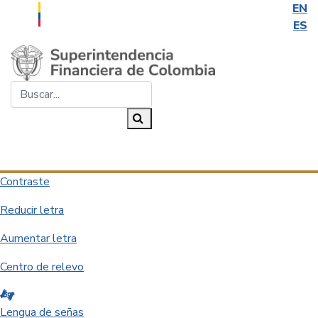
EN
ES
Saltar al contenido principal
Buscar...
Buscar
Desplegar navegación
Contraste
Reducir letra
Aumentar letra
Centro de relevo
Lengua de señas