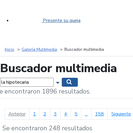
Presente su queja
Inicio
Galería Multimedia
Buscador multimedia
Buscador multimedia
labras...
Mostrar opciones de búsqueda
Buscar
e encontraron 1896 resultados.
página anterior
p
Anterior
1
2
3
4
5
...
158
Siguiente
Se encontraron 248 resultados