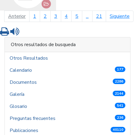
página anterior
pá
Anterior
1
2
3
4
5
...
21
Siguiente
Imprimir
Leer contenido
Otros resultados de busqueda
Otros Resultados
Calendario
177
Documentos
2286
Galería
2144
Glosario
541
Preguntas frecuentes
236
Publicaciones
40110