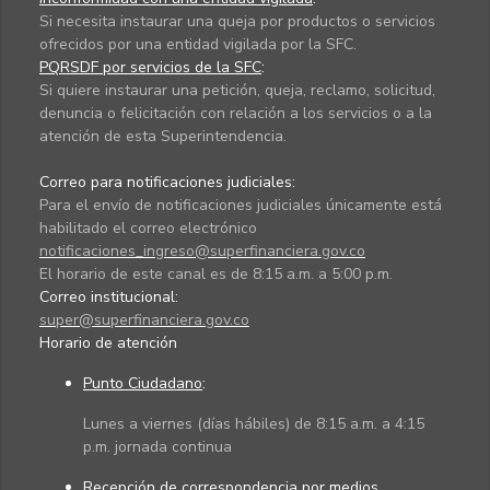
Si necesita instaurar una queja por productos o servicios
ofrecidos por una entidad vigilada por la SFC.
PQRSDF por servicios de la SFC
:
Si quiere instaurar una petición, queja, reclamo, solicitud,
denuncia o felicitación con relación a los servicios o a la
atención de esta Superintendencia.
Correo para notificaciones judiciales:
Para el envío de notificaciones judiciales únicamente está
habilitado el correo electrónico
notificaciones_ingreso@superfinanciera.gov.co
El horario de este canal es de 8:15 a.m. a 5:00 p.m.
Correo institucional:
super@superfinanciera.gov.co
Horario de atención
Punto Ciudadano
:
Lunes a viernes (días hábiles) de 8:15 a.m. a 4:15
p.m. jornada continua
Recepción de correspondencia por medios