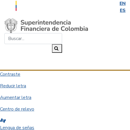
EN
ES
Saltar al contenido principal
Buscar...
Buscar
Desplegar navegación
Contraste
Reducir letra
Aumentar letra
Centro de relevo
Lengua de señas