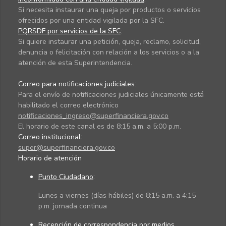
Si necesita instaurar una queja por productos o servicios
ofrecidos por una entidad vigilada por la SFC.
PQRSDF por servicios de la SFC
:
Si quiere instaurar una petición, queja, reclamo, solicitud,
denuncia o felicitación con relación a los servicios o a la
atención de esta Superintendencia.
Correo para notificaciones judiciales:
Para el envío de notificaciones judiciales únicamente está
habilitado el correo electrónico
notificaciones_ingreso@superfinanciera.gov.co
El horario de este canal es de 8:15 a.m. a 5:00 p.m.
Correo institucional:
super@superfinanciera.gov.co
Horario de atención
Punto Ciudadano
:
Lunes a viernes (días hábiles) de 8:15 a.m. a 4:15
p.m. jornada continua
Recepción de correspondencia por medios