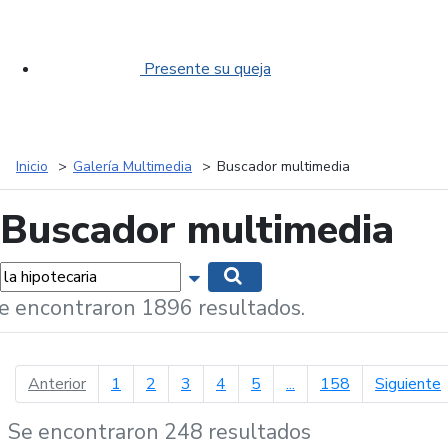
Presente su queja
Inicio
Galería Multimedia
Buscador multimedia
Buscador multimedia
labras...
Mostrar opciones de búsqueda
Buscar
e encontraron 1896 resultados.
página anterior
p
Anterior
1
2
3
4
5
...
158
Siguiente
Se encontraron 248 resultados