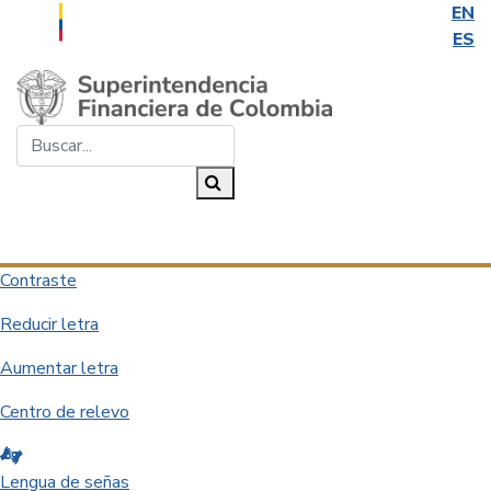
EN
ES
Saltar al contenido principal
Buscar...
Buscar
Desplegar navegación
Contraste
Reducir letra
Aumentar letra
Centro de relevo
Lengua de señas