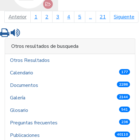
página anterior
pá
Anterior
1
2
3
4
5
...
21
Siguiente
Imprimir
Leer contenido
Otros resultados de busqueda
Otros Resultados
Calendario
177
Documentos
2286
Galería
2144
Glosario
541
Preguntas frecuentes
236
Publicaciones
40110