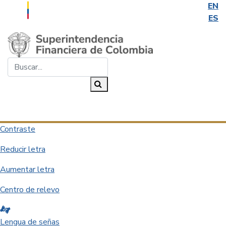
EN
ES
Saltar al contenido principal
Buscar...
Buscar
Desplegar navegación
Contraste
Reducir letra
Aumentar letra
Centro de relevo
Lengua de señas