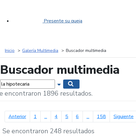
Presente su queja
Inicio
Galería Multimedia
Buscador multimedia
Buscador multimedia
labras...
Mostrar opciones de búsqueda
Buscar
e encontraron 1896 resultados.
página anterior
p
Anterior
1
...
4
5
6
...
158
Siguiente
Se encontraron 248 resultados