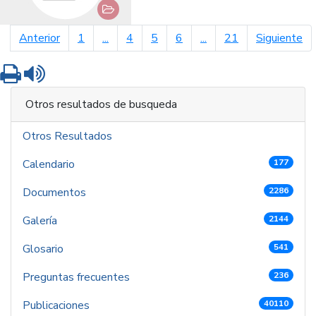
página anterior
pá
Anterior
1
...
4
5
6
...
21
Siguiente
Imprimir
Leer contenido
Otros resultados de busqueda
Otros Resultados
Calendario
177
Documentos
2286
Galería
2144
Glosario
541
Preguntas frecuentes
236
Publicaciones
40110