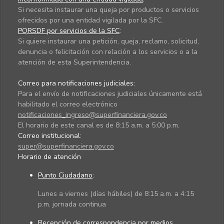
Si necesita instaurar una queja por productos o servicios
ofrecidos por una entidad vigilada por la SFC.
PQRSDF por servicios de la SFC
:
Si quiere instaurar una petición, queja, reclamo, solicitud,
denuncia o felicitación con relación a los servicios o a la
atención de esta Superintendencia.
Correo para notificaciones judiciales:
Para el envío de notificaciones judiciales únicamente está
habilitado el correo electrónico
notificaciones_ingreso@superfinanciera.gov.co
El horario de este canal es de 8:15 a.m. a 5:00 p.m.
Correo institucional:
super@superfinanciera.gov.co
Horario de atención
Punto Ciudadano
:
Lunes a viernes (días hábiles) de 8:15 a.m. a 4:15
p.m. jornada continua
Recepción de correspondencia por medios