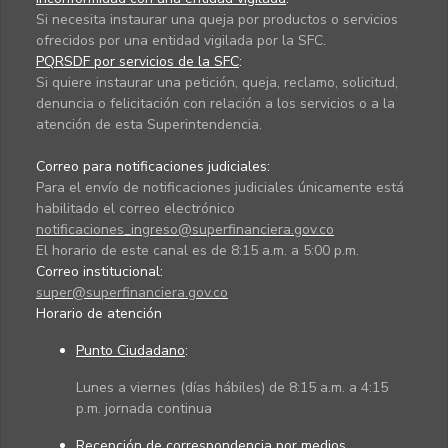
Si necesita instaurar una queja por productos o servicios
ofrecidos por una entidad vigilada por la SFC.
PQRSDF por servicios de la SFC
:
Si quiere instaurar una petición, queja, reclamo, solicitud,
denuncia o felicitación con relación a los servicios o a la
atención de esta Superintendencia.
Correo para notificaciones judiciales:
Para el envío de notificaciones judiciales únicamente está
habilitado el correo electrónico
notificaciones_ingreso@superfinanciera.gov.co
El horario de este canal es de 8:15 a.m. a 5:00 p.m.
Correo institucional:
super@superfinanciera.gov.co
Horario de atención
Punto Ciudadano
:
Lunes a viernes (días hábiles) de 8:15 a.m. a 4:15
p.m. jornada continua
Recepción de correspondencia por medios