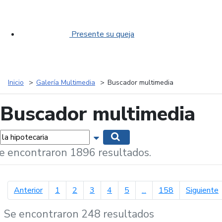
Presente su queja
Inicio
Galería Multimedia
Buscador multimedia
Buscador multimedia
labras...
Mostrar opciones de búsqueda
Buscar
e encontraron 1896 resultados.
página anterior
p
Anterior
1
2
3
4
5
...
158
Siguiente
Se encontraron 248 resultados