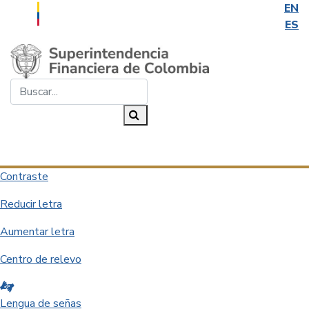
EN
ES
Saltar al contenido principal
Buscar...
Buscar
Desplegar navegación
Contraste
Reducir letra
Aumentar letra
Centro de relevo
Lengua de señas