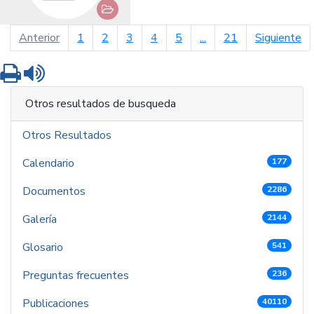
página anterior
pá
Anterior
1
2
3
4
5
...
21
Siguiente
Imprimir
Leer contenido
Otros resultados de busqueda
Otros Resultados
Calendario
177
Documentos
2286
Galería
2144
Glosario
541
Preguntas frecuentes
236
Publicaciones
40110