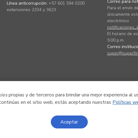
Correo para noti
Línea anticorrupción:
+57 601 594 0200
Para el envío de
extensiones 2334 y 3623
únicamente está
electrónico
notificaciones_
El horario de es
5:00 p.m.
Correo instituc
super@superfin
kies
propias y de terceros para brindar una mejor experiencia al u
 continúas en el sitio web, estás aceptando nuestras
Políticas w
Aceptar