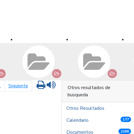
Imprimir
Leer contenido
página siguiente
1
Siguiente
Otros resultados de
busqueda
Otros Resultados
Calendario
177
Documentos
2286