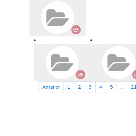
página anterior
Anterior
1
2
3
4
5
...
2