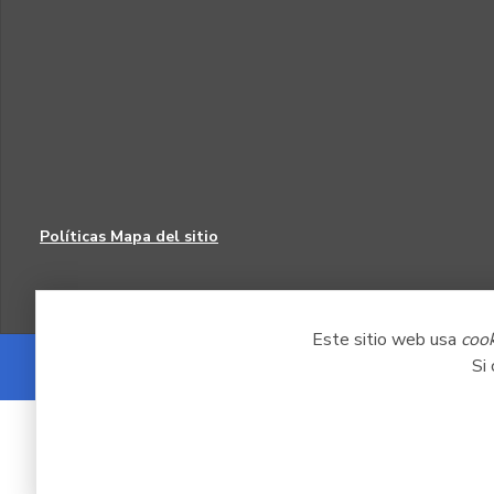
Políticas
Mapa del sitio
Este sitio web usa
coo
Si