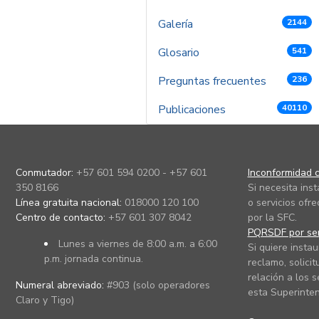
Galería
2144
Glosario
541
Preguntas frecuentes
236
Publicaciones
40110
Conmutador:
+57 601 594 0200 - +57 601
Inconformidad c
350 8166
Si necesita ins
Línea gratuita nacional:
018000 120 100
o servicios ofre
Centro de contacto:
+57 601 307 8042
por la SFC.
PQRSDF por ser
Lunes a viernes de 8:00 a.m. a 6:00
Si quiere instau
p.m. jornada continua.
reclamo, solicit
relación a los s
Numeral abreviado:
#903 (solo operadores
esta Superinten
Claro y Tigo)