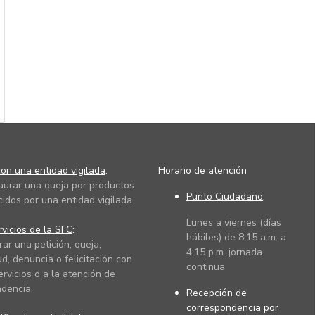
on una entidad vigilada
:
Horario de atención
taurar una queja por productos
Punto Ciudadano
:
cidos por una entidad vigilada
Lunes a viernes (días
vicios de la SFC
:
hábiles) de 8:15 a.m. a
rar una petición, queja,
4:15 p.m. jornada
ud, denuncia o felicitación con
continua
ervicios o a la atención de
dencia.
Recepción de
correspondencia por