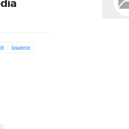
dia
de búsqueda
página siguiente
58
Siguiente