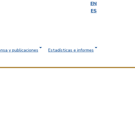
EN
ES
ensa y publicaciones
Estadísticas e informes