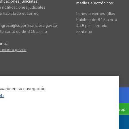
ficaciones judiciales:
medios electrónicos:
 notificaciones judiciales
 habilitado el correo
Lunes a viernes (días
hábiles) de 8:15 a.m. a
ingreso@superfinanciera.gov.co
4:45 p.m. jornada
te canal es de 8:15 a.m. a
continua
ional:
anciera.gov.co
suario en su navegación.
eb
.
Powered by Nexura