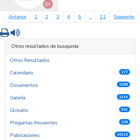
página anterior
pá
Anterior
1
2
3
4
5
...
21
Siguiente
Imprimir
Leer contenido
Otros resultados de busqueda
Otros Resultados
Calendario
177
Documentos
2286
Galería
2144
Glosario
541
Preguntas frecuentes
236
Publicaciones
40110