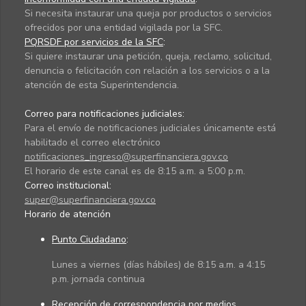
Si necesita instaurar una queja por productos o servicios
ofrecidos por una entidad vigilada por la SFC.
PQRSDF por servicios de la SFC
:
Si quiere instaurar una petición, queja, reclamo, solicitud,
denuncia o felicitación con relación a los servicios o a la
atención de esta Superintendencia.
Correo para notificaciones judiciales:
Para el envío de notificaciones judiciales únicamente está
habilitado el correo electrónico
notificaciones_ingreso@superfinanciera.gov.co
El horario de este canal es de 8:15 a.m. a 5:00 p.m.
Correo institucional:
super@superfinanciera.gov.co
Horario de atención
Punto Ciudadano
:
Lunes a viernes (días hábiles) de 8:15 a.m. a 4:15
p.m. jornada continua
Recepción de correspondencia por medios