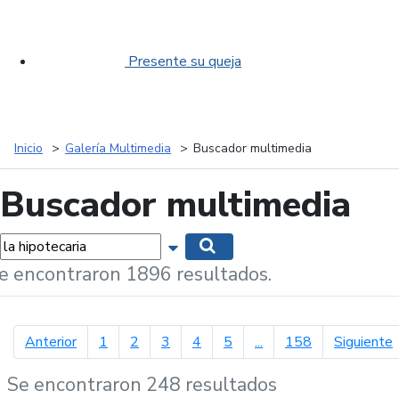
Presente su queja
Inicio
Galería Multimedia
Buscador multimedia
Buscador multimedia
labras...
Mostrar opciones de búsqueda
Buscar
e encontraron 1896 resultados.
página anterior
p
Anterior
1
2
3
4
5
...
158
Siguiente
Se encontraron 248 resultados