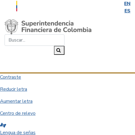
EN
ES
Saltar al contenido principal
Buscar...
Buscar
Desplegar navegación
Contraste
Reducir letra
Aumentar letra
Centro de relevo
Lengua de señas