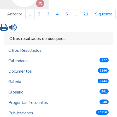
página anterior
pá
Anterior
1
2
3
4
5
...
21
Siguiente
Imprimir
Leer contenido
Otros resultados de busqueda
Otros Resultados
Calendario
177
Documentos
2286
Galería
2144
Glosario
541
Preguntas frecuentes
236
Publicaciones
40110