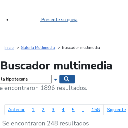
Presente su queja
Inicio
Galería Multimedia
Buscador multimedia
Buscador multimedia
labras...
Mostrar opciones de búsqueda
Buscar
e encontraron 1896 resultados.
página anterior
p
Anterior
1
2
3
4
5
...
158
Siguiente
Se encontraron 248 resultados