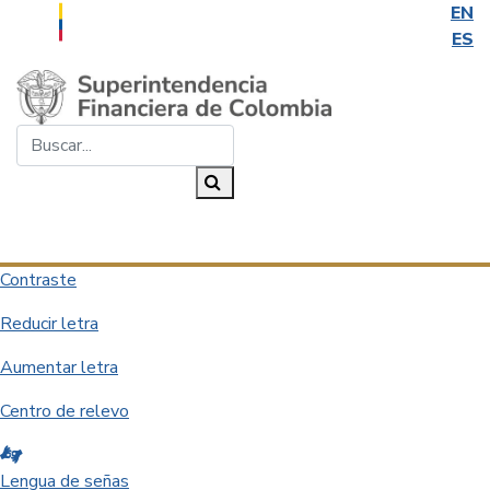
EN
ES
Saltar al contenido principal
Buscar...
Buscar
Desplegar navegación
Contraste
Reducir letra
Aumentar letra
Centro de relevo
Lengua de señas