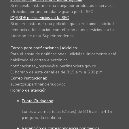
Si necesita instaurar una queja por productos o servicios
ofrecidos por una entidad vigilada por la SFC.
PQRSDF por servicios de la SFC
:
Si quiere instaurar una petición, queja, reclamo, solicitud,
denuncia o felicitación con relación a los servicios o a la
atención de esta Superintendencia.
Correo para notificaciones judiciales:
Para el envío de notificaciones judiciales únicamente está
habilitado el correo electrónico
notificaciones_ingreso@superfinanciera.gov.co
El horario de este canal es de 8:15 a.m. a 5:00 p.m.
Correo institucional:
super@superfinanciera.gov.co
Horario de atención
Punto Ciudadano
:
Lunes a viernes (días hábiles) de 8:15 a.m. a 4:15
p.m. jornada continua
Recepción de correspondencia por medios