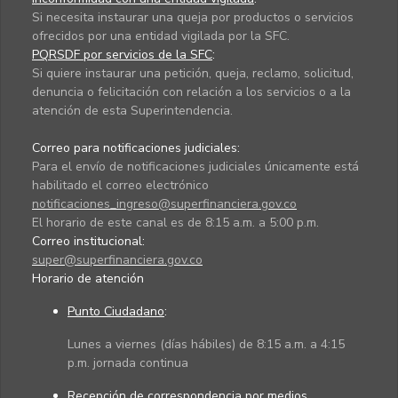
Si necesita instaurar una queja por productos o servicios
ofrecidos por una entidad vigilada por la SFC.
PQRSDF por servicios de la SFC
:
Si quiere instaurar una petición, queja, reclamo, solicitud,
denuncia o felicitación con relación a los servicios o a la
atención de esta Superintendencia.
Correo para notificaciones judiciales:
Para el envío de notificaciones judiciales únicamente está
habilitado el correo electrónico
notificaciones_ingreso@superfinanciera.gov.co
El horario de este canal es de 8:15 a.m. a 5:00 p.m.
Correo institucional:
super@superfinanciera.gov.co
Horario de atención
Punto Ciudadano
:
Lunes a viernes (días hábiles) de 8:15 a.m. a 4:15
p.m. jornada continua
Recepción de correspondencia por medios