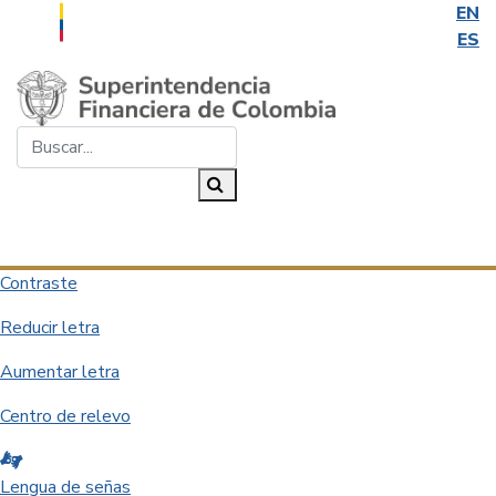
EN
ES
Saltar al contenido principal
Buscar...
Buscar
Desplegar navegación
Contraste
Reducir letra
Aumentar letra
Centro de relevo
Lengua de señas