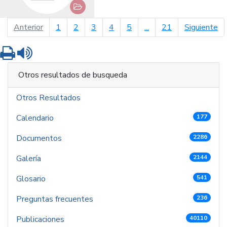
página anterior
pá
Anterior
1
2
3
4
5
...
21
Siguiente
Imprimir
Leer contenido
Otros resultados de busqueda
Otros Resultados
Calendario
177
Documentos
2286
Galería
2144
Glosario
541
Preguntas frecuentes
236
Publicaciones
40110