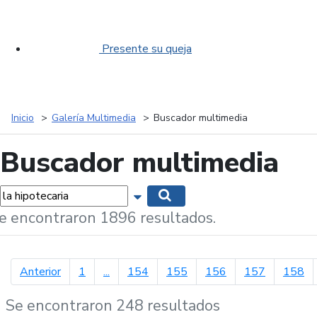
Presente su queja
Inicio
Galería Multimedia
Buscador multimedia
Buscador multimedia
labras...
Mostrar opciones de búsqueda
Buscar
e encontraron 1896 resultados.
página anterior
Anterior
1
...
154
155
156
157
158
Se encontraron 248 resultados