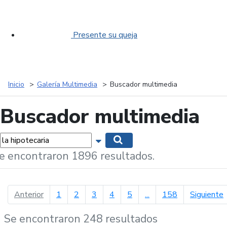
Presente su queja
Inicio
Galería Multimedia
Buscador multimedia
Buscador multimedia
labras...
Mostrar opciones de búsqueda
Buscar
e encontraron 1896 resultados.
página anterior
p
Anterior
1
2
3
4
5
...
158
Siguiente
Se encontraron 248 resultados