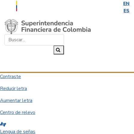
EN
ES
Saltar al contenido principal
Buscar...
Buscar
Desplegar navegación
Contraste
Reducir letra
Aumentar letra
Centro de relevo
Lengua de señas