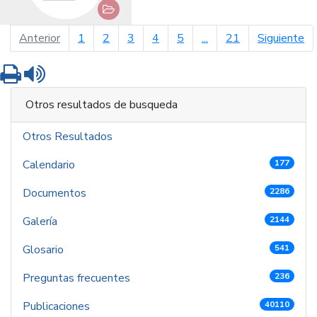
página anterior
pá
Anterior
1
2
3
4
5
...
21
Siguiente
Imprimir
Leer contenido
Otros resultados de busqueda
Otros Resultados
Calendario
177
Documentos
2286
Galería
2144
Glosario
541
Preguntas frecuentes
236
Publicaciones
40110