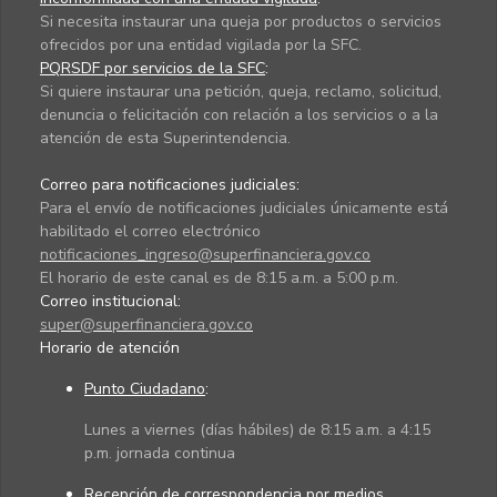
Si necesita instaurar una queja por productos o servicios
ofrecidos por una entidad vigilada por la SFC.
PQRSDF por servicios de la SFC
:
Si quiere instaurar una petición, queja, reclamo, solicitud,
denuncia o felicitación con relación a los servicios o a la
atención de esta Superintendencia.
Correo para notificaciones judiciales:
Para el envío de notificaciones judiciales únicamente está
habilitado el correo electrónico
notificaciones_ingreso@superfinanciera.gov.co
El horario de este canal es de 8:15 a.m. a 5:00 p.m.
Correo institucional:
super@superfinanciera.gov.co
Horario de atención
Punto Ciudadano
:
Lunes a viernes (días hábiles) de 8:15 a.m. a 4:15
p.m. jornada continua
Recepción de correspondencia por medios