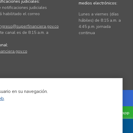
ficaciones judiciales:
medios electrónicos:
 notificaciones judiciales
 habilitado el correo
Lunes a viernes (días
hábiles) de 8:15 a.m. a
ingreso@superfinanciera.gov.co
4:45 p.m. jornada
te canal es de 8:15 a.m. a
continua
ional:
anciera.gov.co
suario en su navegación.
eb
.
Powered by Nexura