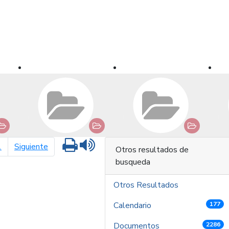
Imprimir
Leer contenido
página siguiente
1
Siguiente
Otros resultados de
busqueda
Otros Resultados
Calendario
177
Documentos
2286