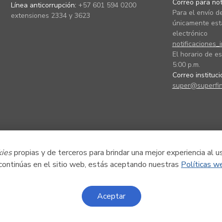
Correo para noti
Línea anticorrupción:
+57 601 594 0200
Para el envío de
extensiones 2334 y 3623
únicamente está
electrónico
notificaciones_
El horario de es
5:00 p.m.
Correo instituc
super@superfin
kies
propias y de terceros para brindar una mejor experiencia al u
 continúas en el sitio web, estás aceptando nuestras
Políticas w
Aceptar