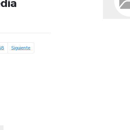
dia
de búsqueda
página siguiente
58
Siguiente