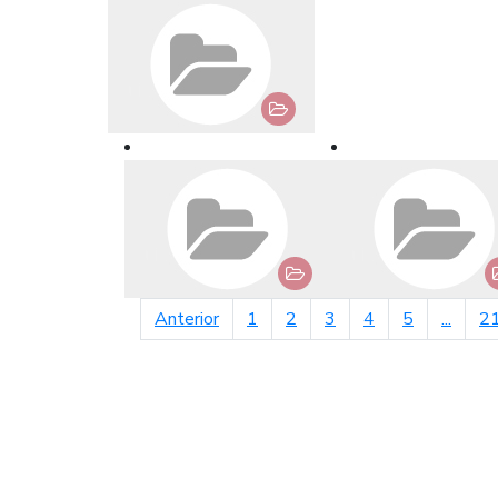
página anterior
Anterior
1
2
3
4
5
...
2