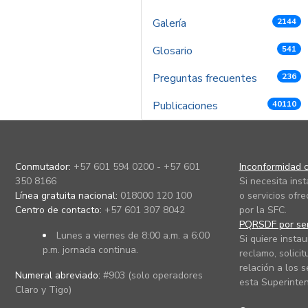
Galería
2144
Glosario
541
Preguntas frecuentes
236
Publicaciones
40110
Conmutador:
+57 601 594 0200 - +57 601
Inconformidad c
350 8166
Si necesita ins
Línea gratuita nacional:
018000 120 100
o servicios ofre
Centro de contacto:
+57 601 307 8042
por la SFC.
PQRSDF por ser
Lunes a viernes de 8:00 a.m. a 6:00
Si quiere instau
p.m. jornada continua.
reclamo, solicit
relación a los s
Numeral abreviado:
#903 (solo operadores
esta Superinten
Claro y Tigo)