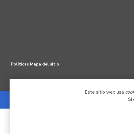
Políticas
Mapa del sitio
Este sitio web usa
coo
Si