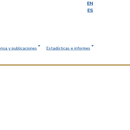
EN
ES
ensa y publicaciones
Estadísticas e informes