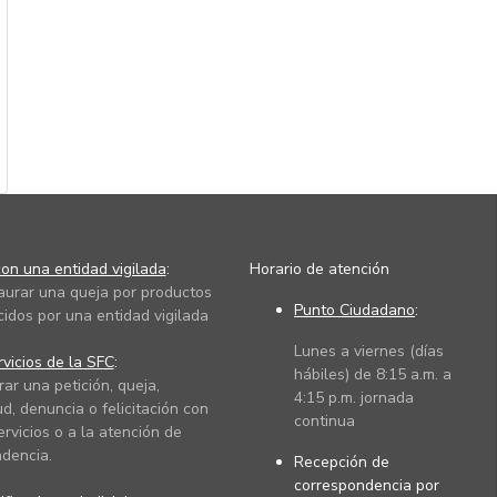
on una entidad vigilada
:
Horario de atención
taurar una queja por productos
Punto Ciudadano
:
cidos por una entidad vigilada
Lunes a viernes (días
vicios de la SFC
:
hábiles) de 8:15 a.m. a
rar una petición, queja,
4:15 p.m. jornada
ud, denuncia o felicitación con
continua
ervicios o a la atención de
dencia.
Recepción de
correspondencia por