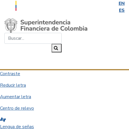
EN
ES
Saltar al contenido principal
Buscar...
Buscar
Desplegar navegación
Contraste
Reducir letra
Aumentar letra
Centro de relevo
Lengua de señas