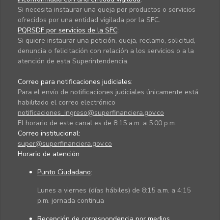
Si necesita instaurar una queja por productos o servicios
ofrecidos por una entidad vigilada por la SFC.
PQRSDF por servicios de la SFC
:
Si quiere instaurar una petición, queja, reclamo, solicitud,
denuncia o felicitación con relación a los servicios o a la
atención de esta Superintendencia.
Correo para notificaciones judiciales:
Para el envío de notificaciones judiciales únicamente está
habilitado el correo electrónico
notificaciones_ingreso@superfinanciera.gov.co
El horario de este canal es de 8:15 a.m. a 5:00 p.m.
Correo institucional:
super@superfinanciera.gov.co
Horario de atención
Punto Ciudadano
:
Lunes a viernes (días hábiles) de 8:15 a.m. a 4:15
p.m. jornada continua
Recepción de correspondencia por medios