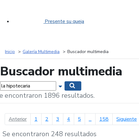
Presente su queja
Inicio
Galería Multimedia
Buscador multimedia
Buscador multimedia
labras...
Mostrar opciones de búsqueda
Buscar
e encontraron 1896 resultados.
página anterior
p
Anterior
1
2
3
4
5
...
158
Siguiente
Se encontraron 248 resultados