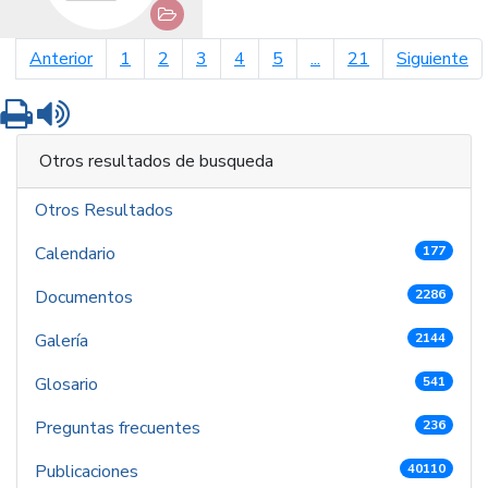
página anterior
pá
Anterior
1
2
3
4
5
...
21
Siguiente
Imprimir
Leer contenido
Otros resultados de busqueda
Otros Resultados
Calendario
177
Documentos
2286
Galería
2144
Glosario
541
Preguntas frecuentes
236
Publicaciones
40110