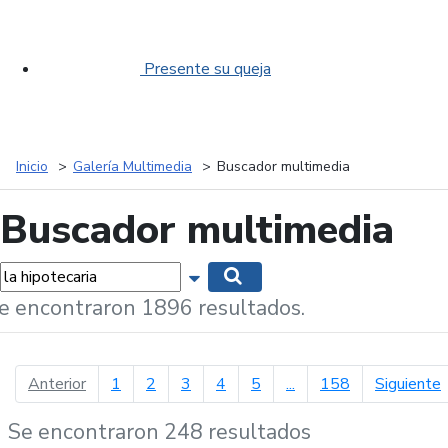
Presente su queja
Inicio
Galería Multimedia
Buscador multimedia
Buscador multimedia
labras...
Mostrar opciones de búsqueda
Buscar
e encontraron 1896 resultados.
página anterior
p
Anterior
1
2
3
4
5
...
158
Siguiente
Se encontraron 248 resultados