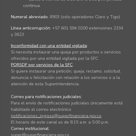
continua.
Numeral abreviado:
#903 (solo operadores Claro y Tigo)
Línea anticorrupción:
+57 601 594 0200 extensiones 2334
y 3623
Inconformidad con una entidad vigilada
:
Si necesita instaurar una queja por productos o servicios
ofrecidos por una entidad vigilada por la SFC.
PQRSDF por servicios de la SFC
:
Si quiere instaurar una petición, queja, reclamo, solicitud,
denuncia o felicitación con relación a los servicios o a la
atención de esta Superintendencia.
Correo para notificaciones judiciales:
Para el envío de notificaciones judiciales únicamente está
habilitado el correo electrónico
notificaciones_ingreso@superfinanciera.gov.co
El horario de este canal es de 8:15 a.m. a 5:00 p.m.
Correo institucional:
super@superfinanciera.gov.co