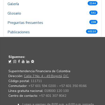
Galería
2144
Glosario
541
Preguntas frecuentes
236
Publicaciones
40110
Síguenos:
Superintendencia Financiera de Colombia
Dirección:
Calle 7 No. 4 - 49 Bogotá, D.C.
Código postal:
111711
Conmutador:
+57 601 594 0200 - +57 601 350 8166
Línea gratuita nacional:
018000 120 100
Centro de contacto:
+57 601 307 8042
Lunes a viernes de 8:00 a.m. a 6:00 p.m. jornada