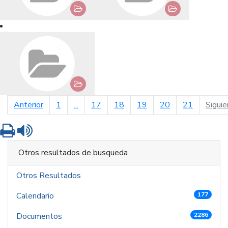
página anterior
Anterior
1
...
17
18
19
20
21
Siguie
Imprimir
Leer contenido
Otros resultados de busqueda
Otros Resultados
Calendario
177
Documentos
2286