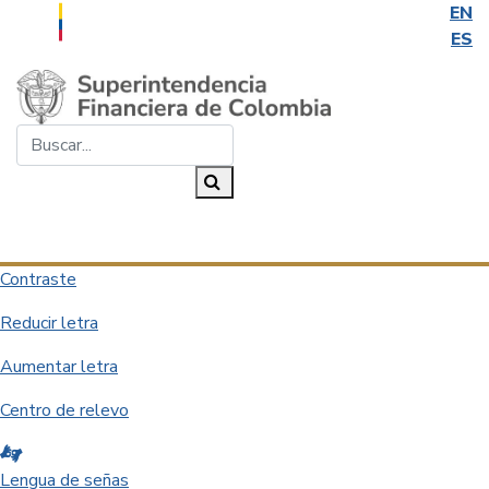
EN
ES
Saltar al contenido principal
Buscar...
Buscar
Desplegar navegación
Contraste
Reducir letra
Aumentar letra
Centro de relevo
Lengua de señas