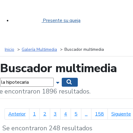
Presente su queja
Inicio
Galería Multimedia
Buscador multimedia
Buscador multimedia
labras...
Mostrar opciones de búsqueda
Buscar
e encontraron 1896 resultados.
página anterior
p
Anterior
1
2
3
4
5
...
158
Siguiente
Se encontraron 248 resultados