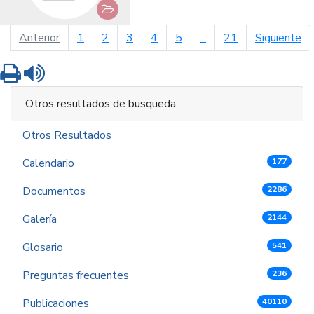
página anterior
pá
Anterior
1
2
3
4
5
...
21
Siguiente
Imprimir
Leer contenido
Otros resultados de busqueda
Otros Resultados
Calendario
177
Documentos
2286
Galería
2144
Glosario
541
Preguntas frecuentes
236
Publicaciones
40110