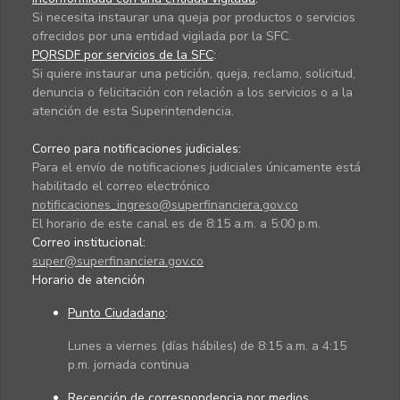
Si necesita instaurar una queja por productos o servicios
ofrecidos por una entidad vigilada por la SFC.
PQRSDF por servicios de la SFC
:
Si quiere instaurar una petición, queja, reclamo, solicitud,
denuncia o felicitación con relación a los servicios o a la
atención de esta Superintendencia.
Correo para notificaciones judiciales:
Para el envío de notificaciones judiciales únicamente está
habilitado el correo electrónico
notificaciones_ingreso@superfinanciera.gov.co
El horario de este canal es de 8:15 a.m. a 5:00 p.m.
Correo institucional:
super@superfinanciera.gov.co
Horario de atención
Punto Ciudadano
:
Lunes a viernes (días hábiles) de 8:15 a.m. a 4:15
p.m. jornada continua
Recepción de correspondencia por medios