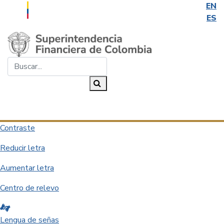
EN
ES
Saltar al contenido principal
Buscar...
Buscar
Desplegar navegación
Contraste
Reducir letra
Aumentar letra
Centro de relevo
Lengua de señas