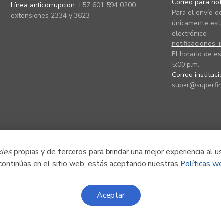
Correo para noti
Línea anticorrupción:
+57 601 594 0200
Para el envío de
extensiones 2334 y 3623
únicamente está
electrónico
notificaciones_
El horario de es
5:00 p.m.
Correo instituc
super@superfin
kies
propias y de terceros para brindar una mejor experiencia al u
 continúas en el sitio web, estás aceptando nuestras
Políticas w
Aceptar