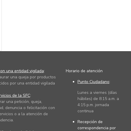
on una entidad vigilada
:
Horario de atención
taurar una queja por productos
Punto Ciudadano
:
cidos por una entidad vigilada
Lunes a viernes (días
vicios de la SFC
:
hábiles) de 8:15 a.m. a
rar una petición, queja,
4:15 p.m. jornada
ud, denuncia o felicitación con
continua
ervicios o a la atención de
dencia.
Recepción de
correspondencia por