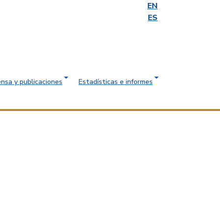
EN
ES
ensa y publicaciones
Estadísticas e informes