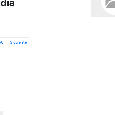
dia
de búsqueda
página siguiente
58
Siguiente