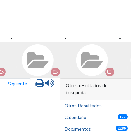
Imprimir
Leer contenido
página siguiente
1
Siguiente
Otros resultados de
busqueda
Otros Resultados
Calendario
177
Documentos
2286