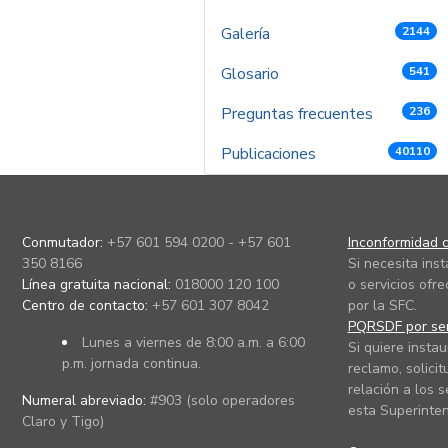
Galería
2144
Glosario
541
Preguntas frecuentes
236
Publicaciones
40110
Conmutador:
+57 601 594 0200 - +57 601
Inconformidad c
350 8166
Si necesita ins
Línea gratuita nacional:
018000 120 100
o servicios ofre
Centro de contacto:
+57 601 307 8042
por la SFC.
PQRSDF por ser
Lunes a viernes de 8:00 a.m. a 6:00
Si quiere instau
p.m. jornada continua.
reclamo, solicit
relación a los s
Numeral abreviado:
#903 (solo operadores
esta Superinten
Claro y Tigo)