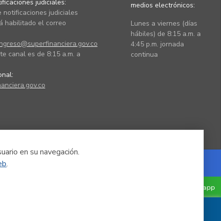
ficaciones judiciales:
medios electrónicos:
 notificaciones judiciales
 habilitado el correo
Lunes a viernes (días
hábiles) de 8:15 a.m. a
ingreso@superfinanciera.gov.co
4:45 p.m. jornada
te canal es de 8:15 a.m. a
continua
ional:
anciera.gov.co
suario en su navegación.
eb
.
Powered by Nexura