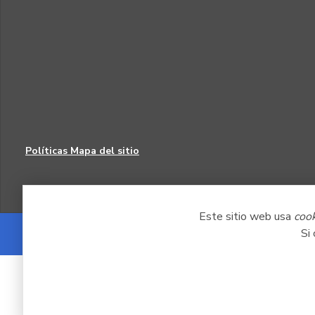
Políticas
Mapa del sitio
Este sitio web usa
coo
Si