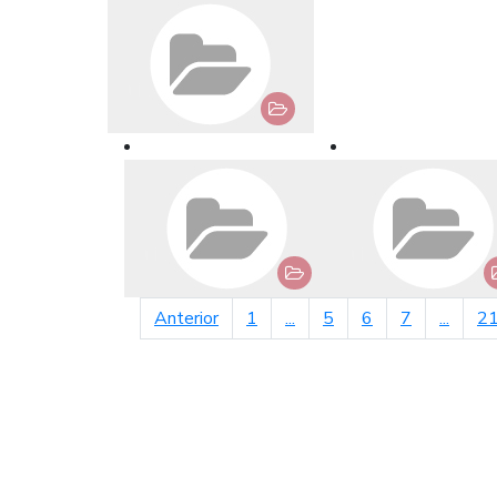
página anterior
Anterior
1
...
5
6
7
...
2