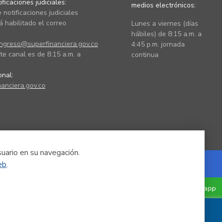
ficaciones judiciales:
medios electrónicos:
 notificaciones judiciales
 habilitado el correo
Lunes a viernes (días
hábiles) de 8:15 a.m. a
ingreso@superfinanciera.gov.co
4:45 p.m. jornada
te canal es de 8:15 a.m. a
continua
ional:
anciera.gov.co
suario en su navegación.
eb
.
Powered by Nexura