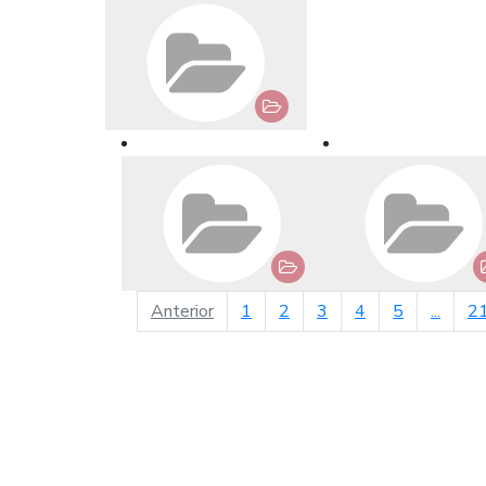
página anterior
Anterior
1
2
3
4
5
...
2