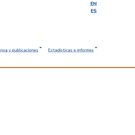
EN
ES
ensa y publicaciones
Estadísticas e informes