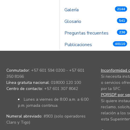
Galería
2144
Glosario
541
Preguntas frecuentes
236
Publicaciones
40110
Conmutador:
+57 601 594 0200 - +57 601
Inconformidad c
350 8166
Si necesita ins
Línea gratuita nacional:
018000 120 100
o servicios ofre
Centro de contacto:
+57 601 307 8042
por la SFC.
PQRSDF por ser
Lunes a viernes de 8:00 a.m. a 6:00
Si quiere instau
p.m. jornada continua.
reclamo, solicit
relación a los s
Numeral abreviado:
#903 (solo operadores
esta Superinten
Claro y Tigo)