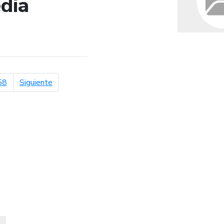
dia
de búsqueda
página siguiente
58
Siguiente