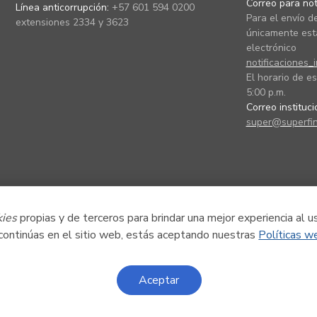
Correo para noti
Línea anticorrupción:
+57 601 594 0200
Para el envío de
extensiones 2334 y 3623
únicamente está
electrónico
notificaciones_
El horario de es
5:00 p.m.
Correo instituc
super@superfin
kies
propias y de terceros para brindar una mejor experiencia al u
 continúas en el sitio web, estás aceptando nuestras
Políticas w
Aceptar