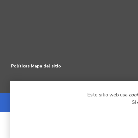
Políticas
Mapa del sitio
Este sitio web usa
coo
Si