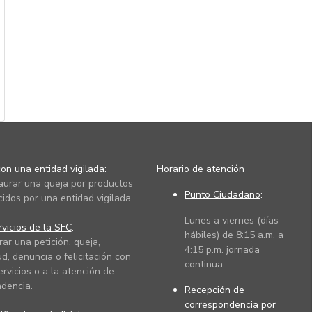
on una entidad vigilada
:
Horario de atención
taurar una queja por productos
Punto Ciudadano
:
cidos por una entidad vigilada
Lunes a viernes (días
vicios de la SFC
:
hábiles) de 8:15 a.m. a
rar una petición, queja,
4:15 p.m. jornada
ud, denuncia o felicitación con
continua
ervicios o a la atención de
dencia.
Recepción de
correspondencia por