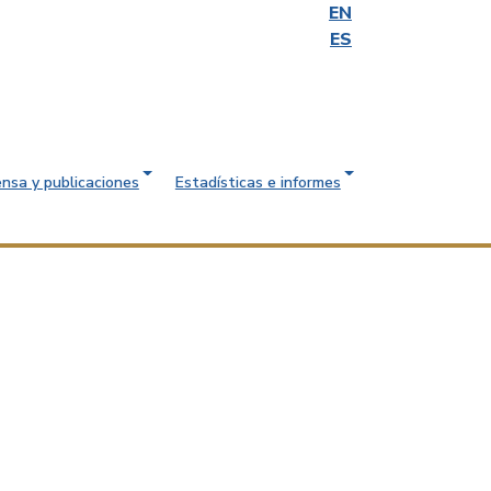
EN
ES
ensa y publicaciones
Estadísticas e informes