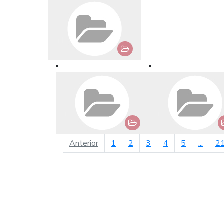
página anterior
Anterior
1
2
3
4
5
...
2