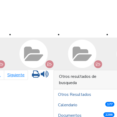
Imprimir
Leer contenido
página siguiente
1
Siguiente
Otros resultados de
busqueda
Otros Resultados
Calendario
177
Documentos
2286