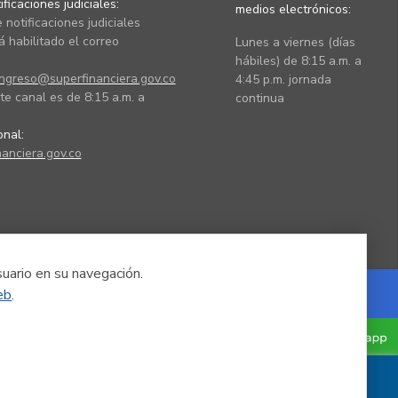
ficaciones judiciales:
medios electrónicos:
 notificaciones judiciales
 habilitado el correo
Lunes a viernes (días
hábiles) de 8:15 a.m. a
ingreso@superfinanciera.gov.co
4:45 p.m. jornada
te canal es de 8:15 a.m. a
continua
ional:
anciera.gov.co
suario en su navegación.
eb
.
Powered by Nexura