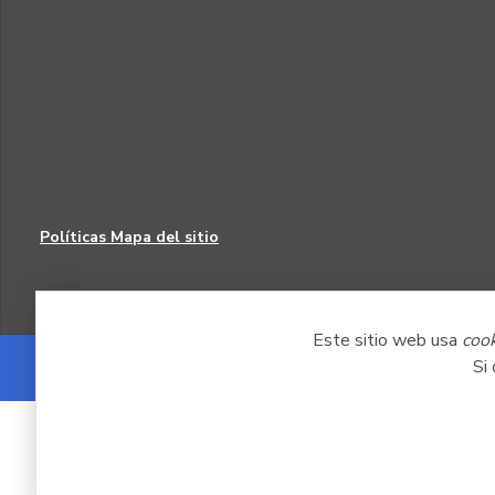
Políticas
Mapa del sitio
Este sitio web usa
coo
Si