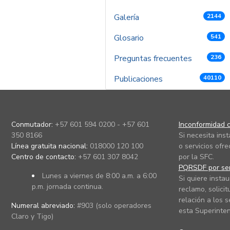
Galería
2144
Glosario
541
Preguntas frecuentes
236
Publicaciones
40110
Conmutador:
+57 601 594 0200 - +57 601
Inconformidad c
350 8166
Si necesita ins
Línea gratuita nacional:
018000 120 100
o servicios ofre
Centro de contacto:
+57 601 307 8042
por la SFC.
PQRSDF por ser
Lunes a viernes de 8:00 a.m. a 6:00
Si quiere instau
p.m. jornada continua.
reclamo, solicit
relación a los s
Numeral abreviado:
#903 (solo operadores
esta Superinten
Claro y Tigo)