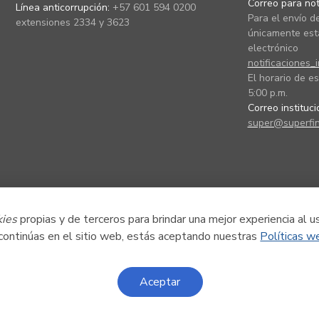
Correo para noti
Línea anticorrupción:
+57 601 594 0200
Para el envío de
extensiones 2334 y 3623
únicamente está
electrónico
notificaciones_
El horario de es
5:00 p.m.
Correo instituc
super@superfin
kies
propias y de terceros para brindar una mejor experiencia al u
 continúas en el sitio web, estás aceptando nuestras
Políticas w
Aceptar