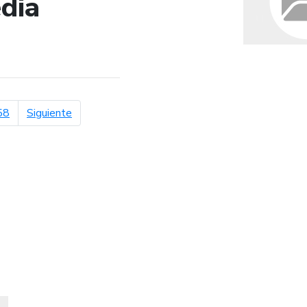
dia
de búsqueda
página siguiente
58
Siguiente