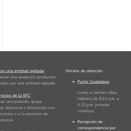
on una entidad vigilada
:
Horario de atención
taurar una queja por productos
Punto Ciudadano
:
cidos por una entidad vigilada
Lunes a viernes (días
vicios de la SFC
:
hábiles) de 8:15 a.m. a
rar una petición, queja,
4:15 p.m. jornada
ud, denuncia o felicitación con
continua
ervicios o a la atención de
dencia.
Recepción de
correspondencia por