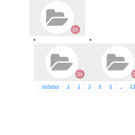
página anterior
Anterior
1
2
3
4
5
...
2