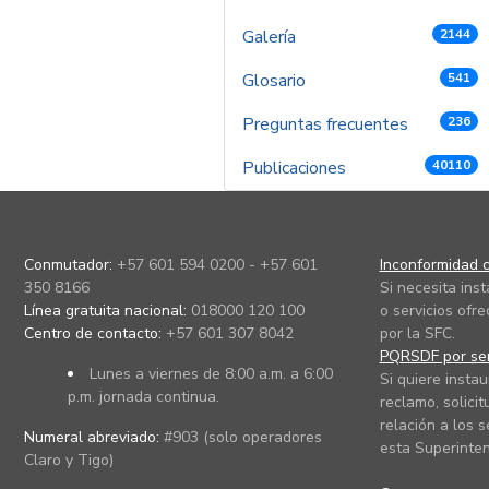
Galería
2144
Glosario
541
Preguntas frecuentes
236
Publicaciones
40110
Conmutador:
+57 601 594 0200 - +57 601
Inconformidad c
350 8166
Si necesita ins
Línea gratuita nacional:
018000 120 100
o servicios ofre
Centro de contacto:
+57 601 307 8042
por la SFC.
PQRSDF por ser
Lunes a viernes de 8:00 a.m. a 6:00
Si quiere instau
p.m. jornada continua.
reclamo, solicit
relación a los s
Numeral abreviado:
#903 (solo operadores
esta Superinten
Claro y Tigo)