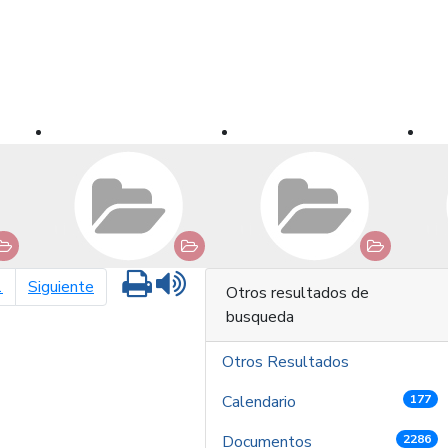
Imprimir
Leer contenido
página siguiente
1
Siguiente
Otros resultados de
busqueda
Otros Resultados
Calendario
177
Documentos
2286