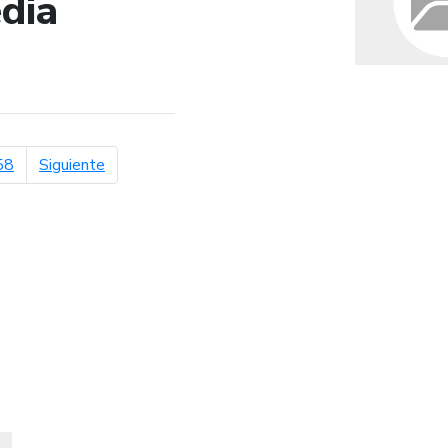
dia
de búsqueda
página siguiente
58
Siguiente