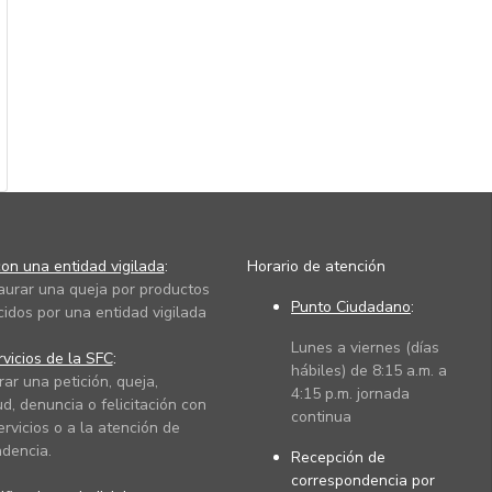
on una entidad vigilada
:
Horario de atención
taurar una queja por productos
Punto Ciudadano
:
cidos por una entidad vigilada
Lunes a viernes (días
vicios de la SFC
:
hábiles) de 8:15 a.m. a
rar una petición, queja,
4:15 p.m. jornada
ud, denuncia o felicitación con
continua
ervicios o a la atención de
dencia.
Recepción de
correspondencia por