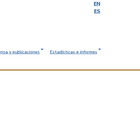
EN
ES
ensa y publicaciones
Estadísticas e informes