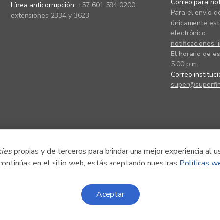
Correo para noti
Línea anticorrupción:
+57 601 594 0200
Para el envío de
extensiones 2334 y 3623
únicamente está
electrónico
notificaciones_
El horario de es
5:00 p.m.
Correo instituc
super@superfin
kies
propias y de terceros para brindar una mejor experiencia al u
 continúas en el sitio web, estás aceptando nuestras
Políticas w
Aceptar