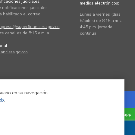
ficaciones judiciales:
medios electrónicos:
 notificaciones judiciales
 habilitado el correo
Lunes a viernes (días
hábiles) de 8:15 a.m. a
ingreso@superfinanciera.gov.co
4:45 p.m. jornada
te canal es de 8:15 a.m. a
continua
ional:
anciera.gov.co
suario en su navegación.
eb
.
Powered by Nexura