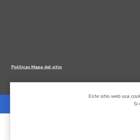
Políticas
Mapa del sitio
Este sitio web usa
coo
Si