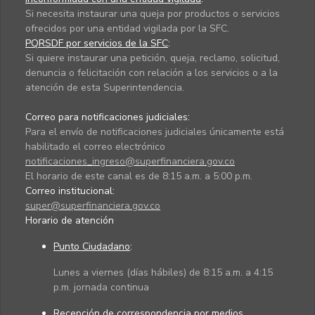
Si necesita instaurar una queja por productos o servicios
ofrecidos por una entidad vigilada por la SFC.
PQRSDF por servicios de la SFC
:
Si quiere instaurar una petición, queja, reclamo, solicitud,
denuncia o felicitación con relación a los servicios o a la
atención de esta Superintendencia.
Correo para notificaciones judiciales:
Para el envío de notificaciones judiciales únicamente está
habilitado el correo electrónico
notificaciones_ingreso@superfinanciera.gov.co
El horario de este canal es de 8:15 a.m. a 5:00 p.m.
Correo institucional:
super@superfinanciera.gov.co
Horario de atención
Punto Ciudadano
:
Lunes a viernes (días hábiles) de 8:15 a.m. a 4:15
p.m. jornada continua
Recepción de correspondencia por medios