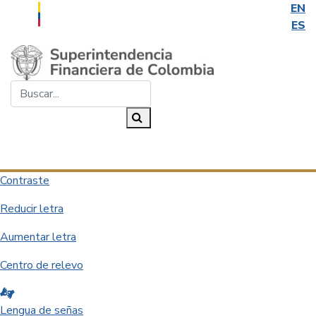
EN
ES
Saltar al contenido principal
Buscar...
Buscar
Desplegar navegación
Contraste
Reducir letra
Aumentar letra
Centro de relevo
Lengua de señas