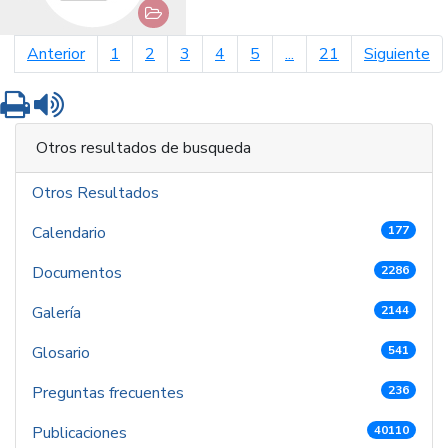
página anterior
pá
Anterior
1
2
3
4
5
...
21
Siguiente
Imprimir
Leer contenido
Otros resultados de busqueda
Otros Resultados
Calendario
177
Documentos
2286
Galería
2144
Glosario
541
Preguntas frecuentes
236
Publicaciones
40110