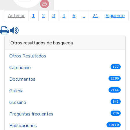
página anterior
pá
Anterior
1
2
3
4
5
...
21
Siguiente
Imprimir
Leer contenido
Otros resultados de busqueda
Otros Resultados
Calendario
177
Documentos
2286
Galería
2144
Glosario
541
Preguntas frecuentes
236
Publicaciones
40110