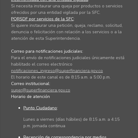
Si necesita instaurar una queja por productos o servicios
ofrecidos por una entidad vigilada por la SFC.
PQRSDF por servicios de la SFC
:
Si quiere instaurar una petición, queja, reclamo, solicitud,
denuncia o felicitación con relación a los servicios o a la
atención de esta Superintendencia.
Correo para notificaciones judiciales:
Para el envío de notificaciones judiciales únicamente está
habilitado el correo electrónico
notificaciones_ingreso@superfinanciera.gov.co
El horario de este canal es de 8:15 a.m. a 5:00 p.m.
Correo institucional:
super@superfinanciera.gov.co
Horario de atención
Punto Ciudadano
:
Lunes a viernes (días hábiles) de 8:15 a.m. a 4:15
p.m. jornada continua
Recepción de correspondencia por medios