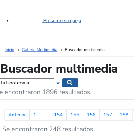
Presente su queja
Inicio
Galería Multimedia
Buscador multimedia
Buscador multimedia
labras...
Mostrar opciones de búsqueda
Buscar
e encontraron 1896 resultados.
página anterior
Anterior
1
...
154
155
156
157
158
Se encontraron 248 resultados