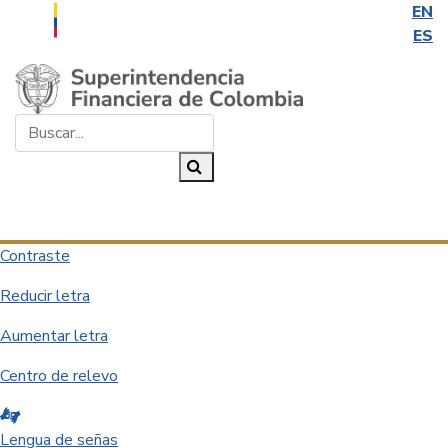
EN
ES
Saltar al contenido principal
Buscar...
Buscar
Desplegar navegación
Contraste
Reducir letra
Aumentar letra
Centro de relevo
Lengua de señas