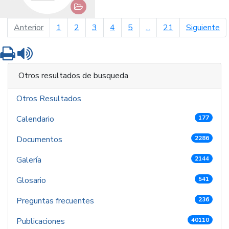
página anterior
pá
Anterior
1
2
3
4
5
...
21
Siguiente
Imprimir
Leer contenido
Otros resultados de busqueda
Otros Resultados
Calendario
177
Documentos
2286
Galería
2144
Glosario
541
Preguntas frecuentes
236
Publicaciones
40110