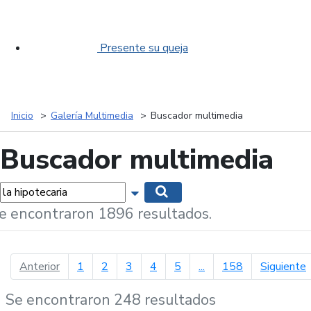
Presente su queja
Inicio
Galería Multimedia
Buscador multimedia
Buscador multimedia
labras...
Mostrar opciones de búsqueda
Buscar
e encontraron 1896 resultados.
página anterior
p
Anterior
1
2
3
4
5
...
158
Siguiente
Se encontraron 248 resultados