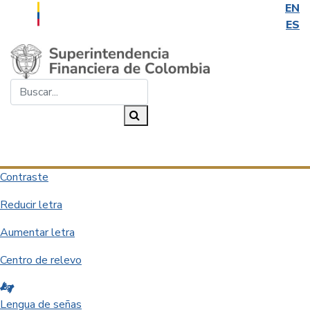
EN
ES
Saltar al contenido principal
Buscar...
Buscar
Desplegar navegación
Contraste
Reducir letra
Aumentar letra
Centro de relevo
Lengua de señas