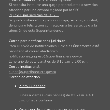
Si necesita instaurar una queja por productos o servicios
ofrecidos por una entidad vigilada por la SFC.
PQRSDF por servicios de la SFC
:
Si quiere instaurar una petición, queja, reclamo, solicitud,
denuncia o felicitación con relación a los servicios o a la
atención de esta Superintendencia.
Correo para notificaciones judiciales:
Para el envío de notificaciones judiciales únicamente está
habilitado el correo electrónico
notificaciones_ingreso@superfinanciera.gov.co
El horario de este canal es de 8:15 a.m. a 5:00 p.m.
Correo institucional:
super@superfinanciera.gov.co
Horario de atención
Punto Ciudadano
:
Lunes a viernes (días hábiles) de 8:15 a.m. a 4:15
p.m. jornada continua
Recepción de correspondencia por medios