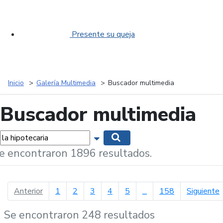
Presente su queja
Inicio
Galería Multimedia
Buscador multimedia
Buscador multimedia
labras...
Mostrar opciones de búsqueda
Buscar
e encontraron 1896 resultados.
página anterior
p
Anterior
1
2
3
4
5
...
158
Siguiente
Se encontraron 248 resultados