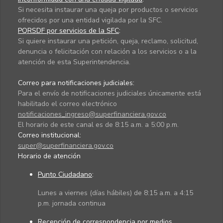
Si necesita instaurar una queja por productos o servicios
ofrecidos por una entidad vigilada por la SFC.
PQRSDF por servicios de la SFC
:
Si quiere instaurar una petición, queja, reclamo, solicitud,
denuncia o felicitación con relación a los servicios o a la
atención de esta Superintendencia.
Correo para notificaciones judiciales:
Para el envío de notificaciones judiciales únicamente está
habilitado el correo electrónico
notificaciones_ingreso@superfinanciera.gov.co
El horario de este canal es de 8:15 a.m. a 5:00 p.m.
Correo institucional:
super@superfinanciera.gov.co
Horario de atención
Punto Ciudadano
:
Lunes a viernes (días hábiles) de 8:15 a.m. a 4:15
p.m. jornada continua
Recepción de correspondencia por medios