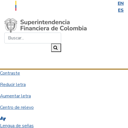
EN
ES
Saltar al contenido principal
Buscar...
Buscar
Desplegar navegación
Contraste
Reducir letra
Aumentar letra
Centro de relevo
Lengua de señas