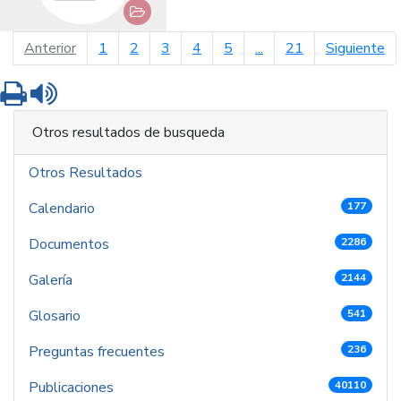
página anterior
pá
Anterior
1
2
3
4
5
...
21
Siguiente
Imprimir
Leer contenido
Otros resultados de busqueda
Otros Resultados
Calendario
177
Documentos
2286
Galería
2144
Glosario
541
Preguntas frecuentes
236
Publicaciones
40110