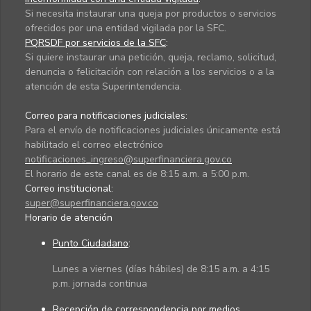
Si necesita instaurar una queja por productos o servicios
ofrecidos por una entidad vigilada por la SFC.
PQRSDF por servicios de la SFC
:
Si quiere instaurar una petición, queja, reclamo, solicitud,
denuncia o felicitación con relación a los servicios o a la
atención de esta Superintendencia.
Correo para notificaciones judiciales:
Para el envío de notificaciones judiciales únicamente está
habilitado el correo electrónico
notificaciones_ingreso@superfinanciera.gov.co
El horario de este canal es de 8:15 a.m. a 5:00 p.m.
Correo institucional:
super@superfinanciera.gov.co
Horario de atención
Punto Ciudadano
:
Lunes a viernes (días hábiles) de 8:15 a.m. a 4:15
p.m. jornada continua
Recepción de correspondencia por medios