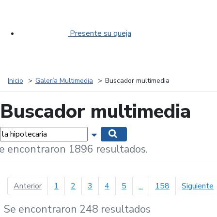
Presente su queja
Inicio
Galería Multimedia
Buscador multimedia
Buscador multimedia
labras...
Mostrar opciones de búsqueda
Buscar
e encontraron 1896 resultados.
página anterior
p
Anterior
1
2
3
4
5
...
158
Siguiente
Se encontraron 248 resultados