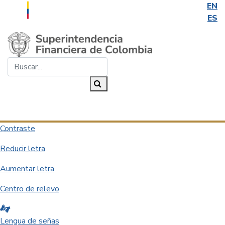
EN
ES
Saltar al contenido principal
Buscar...
Buscar
Desplegar navegación
Contraste
Reducir letra
Aumentar letra
Centro de relevo
Lengua de señas