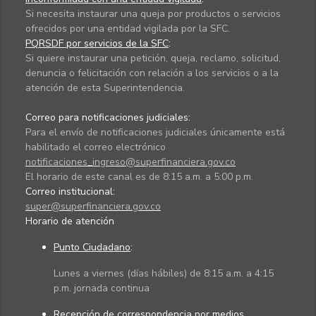
Si necesita instaurar una queja por productos o servicios
ofrecidos por una entidad vigilada por la SFC.
PQRSDF por servicios de la SFC
:
Si quiere instaurar una petición, queja, reclamo, solicitud,
denuncia o felicitación con relación a los servicios o a la
atención de esta Superintendencia.
Correo para notificaciones judiciales:
Para el envío de notificaciones judiciales únicamente está
habilitado el correo electrónico
notificaciones_ingreso@superfinanciera.gov.co
El horario de este canal es de 8:15 a.m. a 5:00 p.m.
Correo institucional:
super@superfinanciera.gov.co
Horario de atención
Punto Ciudadano
:
Lunes a viernes (días hábiles) de 8:15 a.m. a 4:15
p.m. jornada continua
Recepción de correspondencia por medios