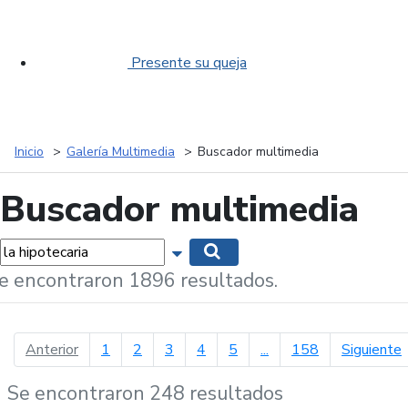
Presente su queja
Inicio
Galería Multimedia
Buscador multimedia
Buscador multimedia
labras...
Mostrar opciones de búsqueda
Buscar
e encontraron 1896 resultados.
página anterior
p
Anterior
1
2
3
4
5
...
158
Siguiente
Se encontraron 248 resultados