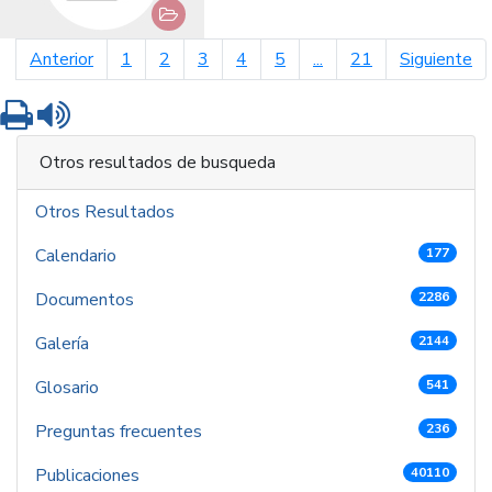
página anterior
pá
Anterior
1
2
3
4
5
...
21
Siguiente
Imprimir
Leer contenido
Otros resultados de busqueda
Otros Resultados
Calendario
177
Documentos
2286
Galería
2144
Glosario
541
Preguntas frecuentes
236
Publicaciones
40110