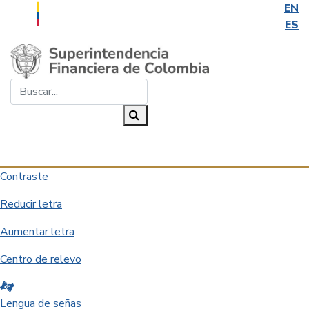
EN
ES
Saltar al contenido principal
Buscar...
Buscar
Desplegar navegación
Contraste
Reducir letra
Aumentar letra
Centro de relevo
Lengua de señas