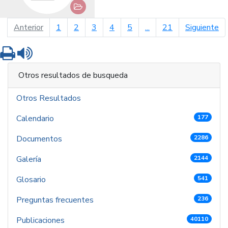
página anterior
pá
Anterior
1
2
3
4
5
...
21
Siguiente
Imprimir
Leer contenido
Otros resultados de busqueda
Otros Resultados
Calendario
177
Documentos
2286
Galería
2144
Glosario
541
Preguntas frecuentes
236
Publicaciones
40110