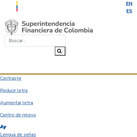
EN
ES
Saltar al contenido principal
Buscar...
Buscar
Desplegar navegación
Contraste
Reducir letra
Aumentar letra
Centro de relevo
Lengua de señas