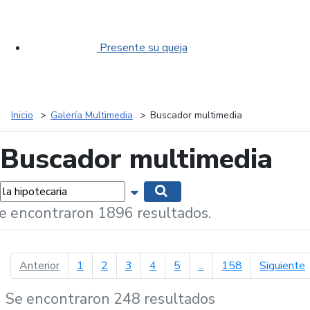
Presente su queja
Inicio
Galería Multimedia
Buscador multimedia
Buscador multimedia
labras...
Mostrar opciones de búsqueda
Buscar
e encontraron 1896 resultados.
página anterior
p
Anterior
1
2
3
4
5
...
158
Siguiente
Se encontraron 248 resultados