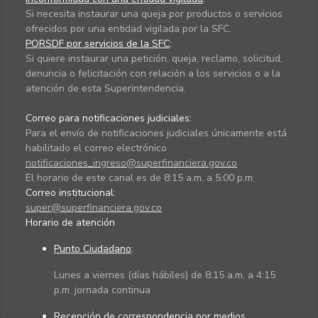
Si necesita instaurar una queja por productos o servicios
ofrecidos por una entidad vigilada por la SFC.
PQRSDF por servicios de la SFC
:
Si quiere instaurar una petición, queja, reclamo, solicitud,
denuncia o felicitación con relación a los servicios o a la
atención de esta Superintendencia.
Correo para notificaciones judiciales:
Para el envío de notificaciones judiciales únicamente está
habilitado el correo electrónico
notificaciones_ingreso@superfinanciera.gov.co
El horario de este canal es de 8:15 a.m. a 5:00 p.m.
Correo institucional:
super@superfinanciera.gov.co
Horario de atención
Punto Ciudadano
:
Lunes a viernes (días hábiles) de 8:15 a.m. a 4:15
p.m. jornada continua
Recepción de correspondencia por medios