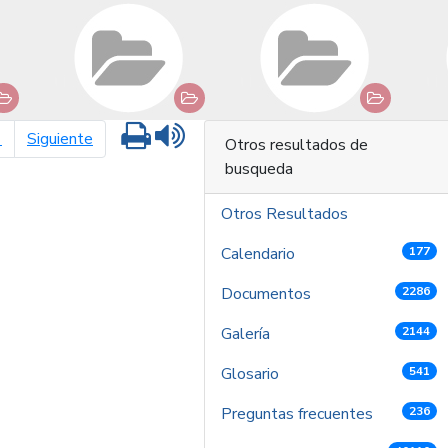
Imprimir
Leer contenido
página siguiente
1
Siguiente
Otros resultados de
busqueda
Otros Resultados
Calendario
177
Documentos
2286
Galería
2144
Glosario
541
Preguntas frecuentes
236