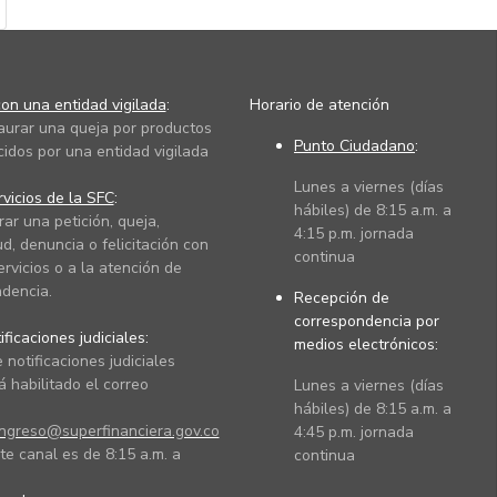
on una entidad vigilada
:
Horario de atención
taurar una queja por productos
Punto Ciudadano
:
cidos por una entidad vigilada
Lunes a viernes (días
vicios de la SFC
:
hábiles) de 8:15 a.m. a
rar una petición, queja,
4:15 p.m. jornada
ud, denuncia o felicitación con
continua
ervicios o a la atención de
dencia.
Recepción de
correspondencia por
ficaciones judiciales:
medios electrónicos:
 notificaciones judiciales
 habilitado el correo
Lunes a viernes (días
hábiles) de 8:15 a.m. a
ingreso@superfinanciera.gov.co
4:45 p.m. jornada
te canal es de 8:15 a.m. a
continua