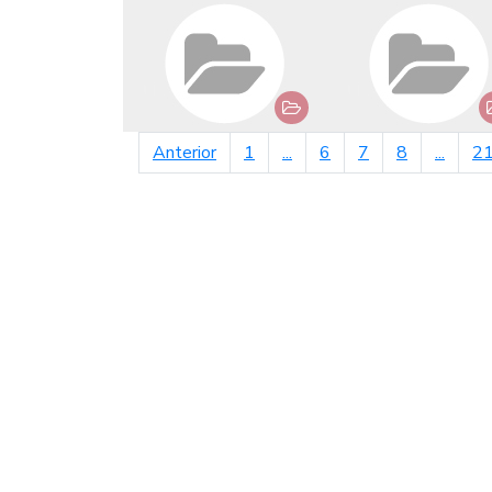
página anterior
Anterior
1
...
6
7
8
...
2