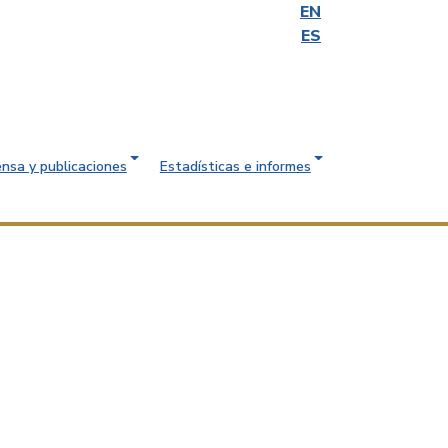
EN
ES
ensa y publicaciones
Estadísticas e informes