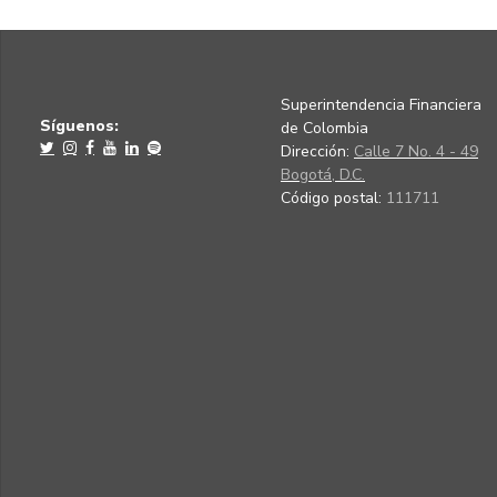
Superintendencia Financiera
Síguenos:
de Colombia
Dirección:
Calle 7 No. 4 - 49
Bogotá, D.C.
Código postal:
111711