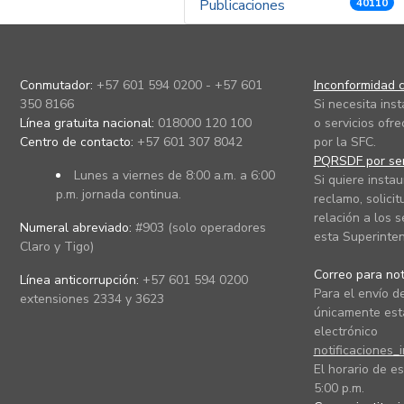
Publicaciones
40110
Conmutador:
+57 601 594 0200 - +57 601
Inconformidad c
350 8166
Si necesita ins
Línea gratuita nacional:
018000 120 100
o servicios ofre
Centro de contacto:
+57 601 307 8042
por la SFC.
PQRSDF por ser
Lunes a viernes de 8:00 a.m. a 6:00
Si quiere instau
p.m. jornada continua.
reclamo, solicit
relación a los s
Numeral abreviado:
#903 (solo operadores
esta Superinten
Claro y Tigo)
Correo para noti
Línea anticorrupción:
+57 601 594 0200
Para el envío de
extensiones 2334 y 3623
únicamente está
electrónico
notificaciones_
El horario de es
5:00 p.m.