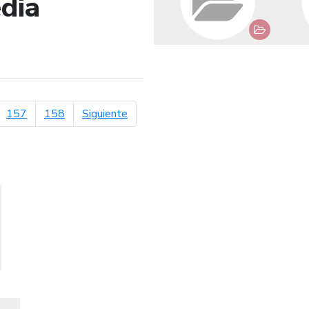
dia
de búsqueda
página siguiente
157
158
Siguiente