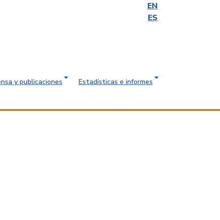
EN
ES
ensa y publicaciones
Estadísticas e informes