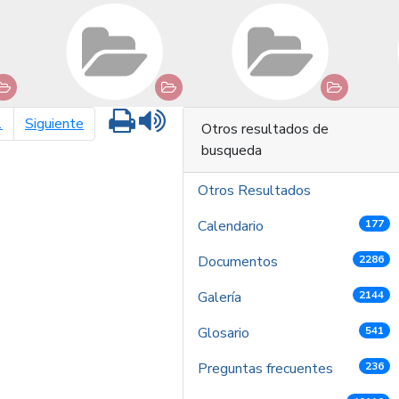
Imprimir
Leer contenido
página siguiente
1
Siguiente
Otros resultados de
busqueda
Otros Resultados
Calendario
177
Documentos
2286
Galería
2144
Glosario
541
Preguntas frecuentes
236