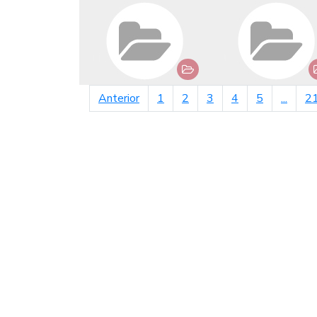
página anterior
Anterior
1
2
3
4
5
...
2