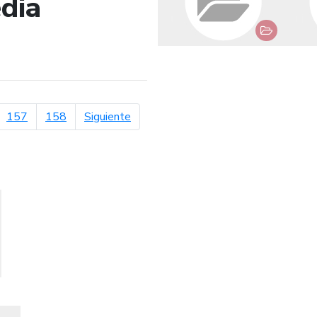
dia
de búsqueda
página siguiente
157
158
Siguiente