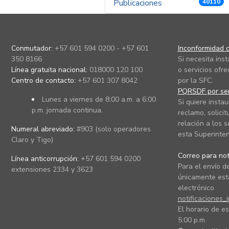
Publicaciones
40110
Conmutador:
+57 601 594 0200 - +57 601
Inconformidad c
350 8166
Si necesita ins
Línea gratuita nacional:
018000 120 100
o servicios ofre
Centro de contacto:
+57 601 307 8042
por la SFC.
PQRSDF por ser
Lunes a viernes de 8:00 a.m. a 6:00
Si quiere instau
p.m. jornada continua.
reclamo, solicit
relación a los s
Numeral abreviado:
#903 (solo operadores
esta Superinten
Claro y Tigo)
Correo para noti
Línea anticorrupción:
+57 601 594 0200
Para el envío de
extensiones 2334 y 3623
únicamente está
electrónico
notificaciones_
El horario de es
5:00 p.m.