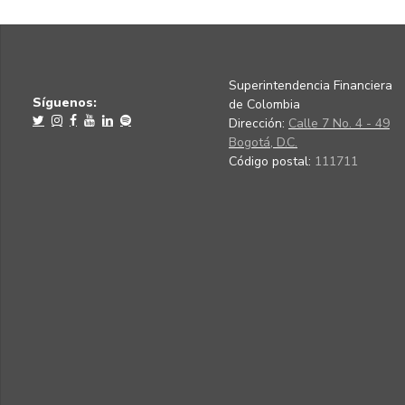
Superintendencia Financiera
Síguenos:
de Colombia
Dirección:
Calle 7 No. 4 - 49
Bogotá, D.C.
Código postal:
111711