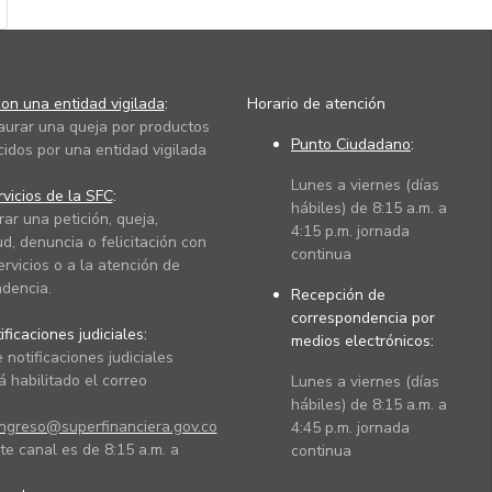
on una entidad vigilada
:
Horario de atención
taurar una queja por productos
Punto Ciudadano
:
cidos por una entidad vigilada
Lunes a viernes (días
vicios de la SFC
:
hábiles) de 8:15 a.m. a
rar una petición, queja,
4:15 p.m. jornada
ud, denuncia o felicitación con
continua
ervicios o a la atención de
dencia.
Recepción de
correspondencia por
ficaciones judiciales:
medios electrónicos:
 notificaciones judiciales
 habilitado el correo
Lunes a viernes (días
hábiles) de 8:15 a.m. a
ingreso@superfinanciera.gov.co
4:45 p.m. jornada
te canal es de 8:15 a.m. a
continua