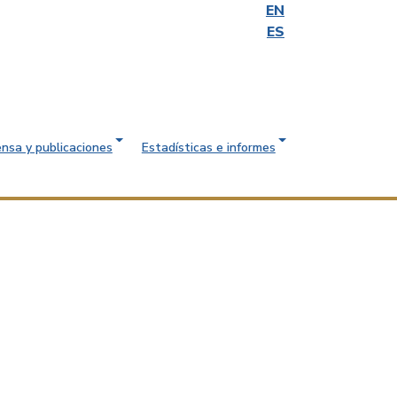
EN
ES
ensa y publicaciones
Estadísticas e informes