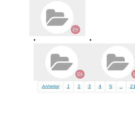
página anterior
Anterior
1
2
3
4
5
...
2