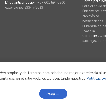
Correo para noti
Línea anticorrupción:
+57 601 594 0200
Para el envío de
extensiones 2334 y 3623
únicamente está
electrónico
notificaciones_
El horario de es
5:00 p.m.
Correo instituc
super@superfin
kies
propias y de terceros para brindar una mejor experiencia al u
 continúas en el sitio web, estás aceptando nuestras
Políticas w
Aceptar