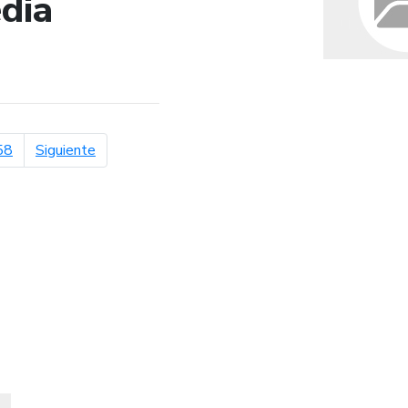
dia
de búsqueda
página siguiente
58
Siguiente