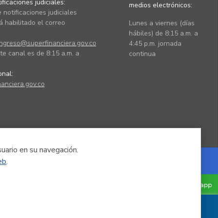
ficaciones judiciales:
medios electrónicos:
 notificaciones judiciales
 habilitado el correo
Lunes a viernes (días
hábiles) de 8:15 a.m. a
ingreso@superfinanciera.gov.co
4:45 p.m. jornada
te canal es de 8:15 a.m. a
continua
ional:
anciera.gov.co
suario en su navegación.
eb
.
Powered by Nexura