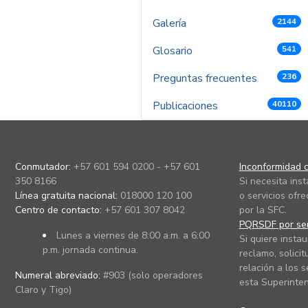
Galería
2144
Glosario
541
Preguntas frecuentes
236
Publicaciones
40110
Conmutador:
+57 601 594 0200 - +57 601
Inconformidad c
350 8166
Si necesita ins
Línea gratuita nacional:
018000 120 100
o servicios ofre
Centro de contacto:
+57 601 307 8042
por la SFC.
PQRSDF por ser
Lunes a viernes de 8:00 a.m. a 6:00
Si quiere instau
p.m. jornada continua.
reclamo, solicit
relación a los s
Numeral abreviado:
#903 (solo operadores
esta Superinten
Claro y Tigo)