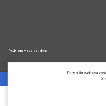
Políticas
Mapa del sitio
Este sitio web usa
coo
Si