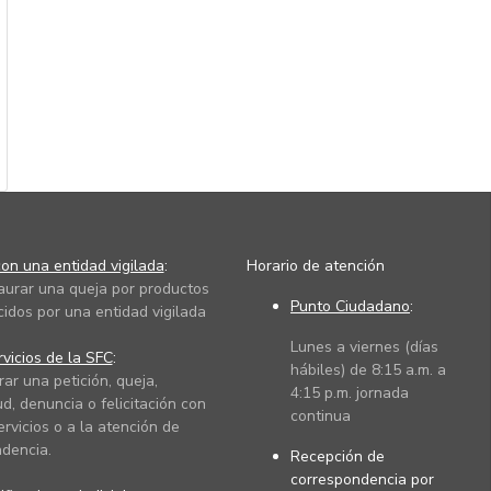
on una entidad vigilada
:
Horario de atención
taurar una queja por productos
Punto Ciudadano
:
cidos por una entidad vigilada
Lunes a viernes (días
vicios de la SFC
:
hábiles) de 8:15 a.m. a
rar una petición, queja,
4:15 p.m. jornada
ud, denuncia o felicitación con
continua
ervicios o a la atención de
dencia.
Recepción de
correspondencia por