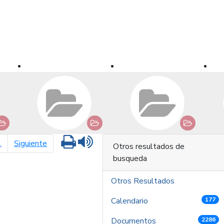
Imprimir
Leer contenido
página siguiente
1
Siguiente
Otros resultados de
busqueda
Otros Resultados
Calendario
177
Documentos
2286