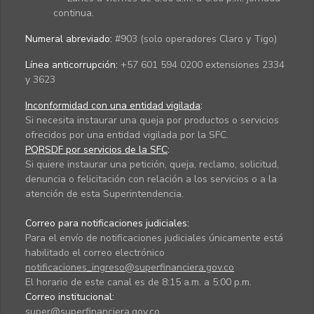
continua.
Numeral abreviado:
#903 (solo operadores Claro y Tigo)
Línea anticorrupción:
+57 601 594 0200 extensiones 2334
y 3623
Inconformidad con una entidad vigilada
:
Si necesita instaurar una queja por productos o servicios
ofrecidos por una entidad vigilada por la SFC.
PQRSDF por servicios de la SFC
:
Si quiere instaurar una petición, queja, reclamo, solicitud,
denuncia o felicitación con relación a los servicios o a la
atención de esta Superintendencia.
Correo para notificaciones judiciales:
Para el envío de notificaciones judiciales únicamente está
habilitado el correo electrónico
notificaciones_ingreso@superfinanciera.gov.co
El horario de este canal es de 8:15 a.m. a 5:00 p.m.
Correo institucional:
super@superfinanciera.gov.co