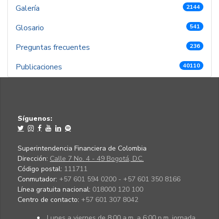
Galería
2144
Glosario
541
Preguntas frecuentes
236
Publicaciones
40110
Síguenos:
Superintendencia Financiera de Colombia
Dirección:
Calle 7 No. 4 - 49 Bogotá, D.C.
Código postal:
111711
Conmutador:
+57 601 594 0200 - +57 601 350 8166
Línea gratuita nacional:
018000 120 100
Centro de contacto:
+57 601 307 8042
Lunes a viernes de 8:00 a.m. a 6:00 p.m. jornada