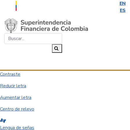
EN
ES
Saltar al contenido principal
Buscar...
Buscar
Desplegar navegación
Contraste
Reducir letra
Aumentar letra
Centro de relevo
Lengua de señas