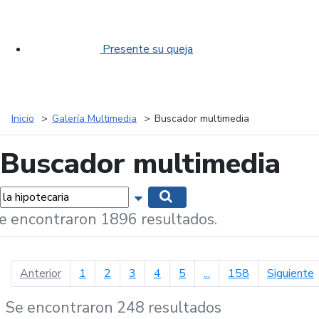
Presente su queja
Inicio
Galería Multimedia
Buscador multimedia
Buscador multimedia
labras...
Mostrar opciones de búsqueda
Buscar
e encontraron 1896 resultados.
página anterior
p
Anterior
1
2
3
4
5
...
158
Siguiente
Se encontraron 248 resultados