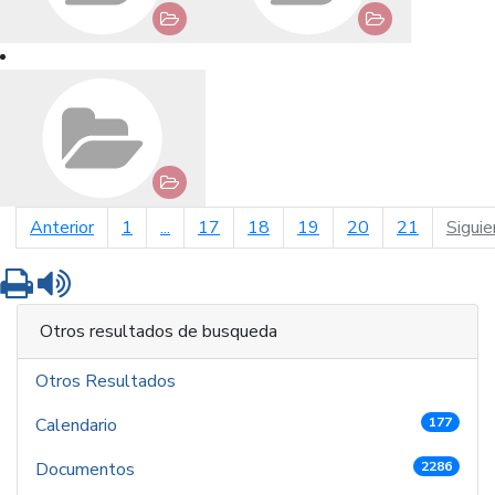
página anterior
Anterior
1
...
17
18
19
20
21
Siguie
Imprimir
Leer contenido
Otros resultados de busqueda
Otros Resultados
Calendario
177
Documentos
2286