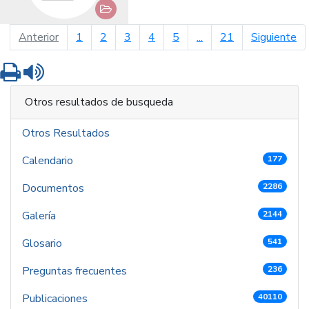
página anterior
pá
Anterior
1
2
3
4
5
...
21
Siguiente
Imprimir
Leer contenido
Otros resultados de busqueda
Otros Resultados
Calendario
177
Documentos
2286
Galería
2144
Glosario
541
Preguntas frecuentes
236
Publicaciones
40110