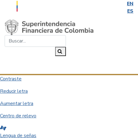
EN
ES
Saltar al contenido principal
Buscar...
Buscar
Desplegar navegación
Contraste
Reducir letra
Aumentar letra
Centro de relevo
Lengua de señas