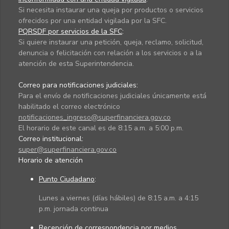
Si necesita instaurar una queja por productos o servicios
ofrecidos por una entidad vigilada por la SFC.
PQRSDF por servicios de la SFC
:
Si quiere instaurar una petición, queja, reclamo, solicitud,
denuncia o felicitación con relación a los servicios o a la
atención de esta Superintendencia.
Correo para notificaciones judiciales:
Para el envío de notificaciones judiciales únicamente está
habilitado el correo electrónico
notificaciones_ingreso@superfinanciera.gov.co
El horario de este canal es de 8:15 a.m. a 5:00 p.m.
Correo institucional:
super@superfinanciera.gov.co
Horario de atención
Punto Ciudadano
:
Lunes a viernes (días hábiles) de 8:15 a.m. a 4:15
p.m. jornada continua
Recepción de correspondencia por medios