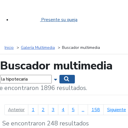
Presente su queja
Inicio
Galería Multimedia
Buscador multimedia
Buscador multimedia
labras...
Mostrar opciones de búsqueda
Buscar
e encontraron 1896 resultados.
página anterior
p
Anterior
1
2
3
4
5
...
158
Siguiente
Se encontraron 248 resultados